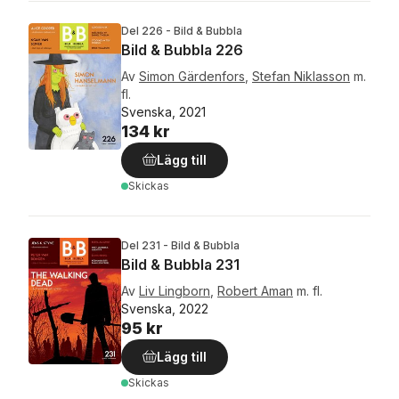
Del 226 - Bild & Bubbla
Bild & Bubbla 226
Av
Simon Gärdenfors
,
Stefan Niklasson
m.
fl.
Svenska, 2021
134 kr
Lägg till
Skickas
Del 231 - Bild & Bubbla
Bild & Bubbla 231
Av
Liv Lingborn
,
Robert Aman
m. fl.
Svenska, 2022
95 kr
Lägg till
Skickas