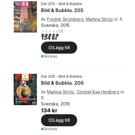
Del 205 - Bild & Bubbla
Bild & Bubbla. 205
Av
Fredrik Strömberg
,
Martina Strolz
m. fl.
Svenska, 2015
(
1
)
5,0
utav 5 stjärnor. Totalt antal röster:
134 kr
Lägg till
Skickas
Del 206 - Bild & Bubbla
Bild & Bubbla. 206
Av
Martina Strolz
,
Christel Kaa Hedberg
m.
fl.
Svenska, 2016
134 kr
Lägg till
Skickas