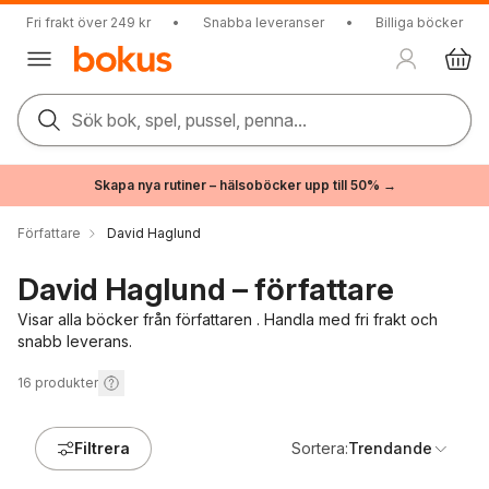
Fri frakt över 249 kr
•
Snabba leveranser
•
Billiga böcker
Sök bok, spel, pussel, penna...
Skapa nya rutiner – hälsoböcker upp till 50% →
Författare
David Haglund
David Haglund – författare
Visar alla böcker från författaren . Handla med fri frakt och
snabb leverans.
16
produkter
Filtrera
Sortera:
Trendande