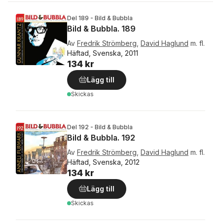
Del 189 - Bild & Bubbla
Bild & Bubbla. 189
Av
Fredrik Strömberg
,
David Haglund
m. fl.
Häftad, Svenska, 2011
134 kr
Lägg till
Skickas
Del 192 - Bild & Bubbla
Bild & Bubbla. 192
Av
Fredrik Strömberg
,
David Haglund
m. fl.
Häftad, Svenska, 2012
134 kr
Lägg till
Skickas