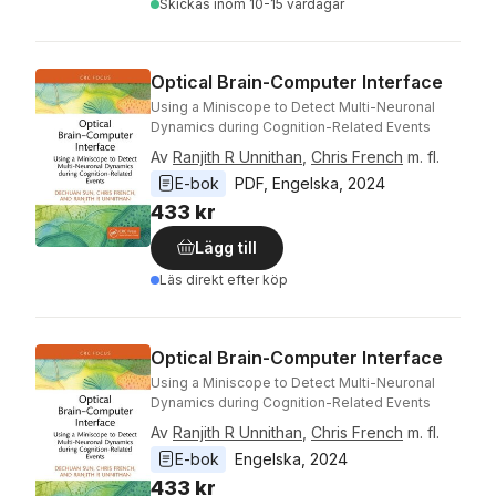
Skickas
inom 10-15 vardagar
Optical Brain-Computer Interface
Using a Miniscope to Detect Multi-Neuronal
Dynamics during Cognition-Related Events
Av
Ranjith R Unnithan
,
Chris French
m. fl.
E-bok
PDF
, 
Engelska
, 
2024
433 kr
Lägg till
Läs direkt efter köp
Optical Brain-Computer Interface
Using a Miniscope to Detect Multi-Neuronal
Dynamics during Cognition-Related Events
Av
Ranjith R Unnithan
,
Chris French
m. fl.
E-bok
Engelska
, 
2024
433 kr