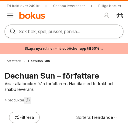
Fri frakt över 249 kr
•
Snabba leveranser
•
Billiga böcker
Sök bok, spel, pussel, penna...
Skapa nya rutiner – hälsoböcker upp till 50% →
Författare
Dechuan Sun
Dechuan Sun – författare
Visar alla böcker från författaren . Handla med fri frakt och
snabb leverans.
4
produkter
Filtrera
Sortera:
Trendande