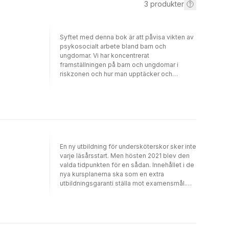
3
produkter
Syftet med denna bok är att påvisa vikten av
psykosocialt arbete bland barn och
ungdomar. Vi har koncentrerat
framställningen på barn och ungdomar i
riskzonen och hur man upptäcker och
åtgärdar deras problem. Vi är medvetna om
att gränsen mellan utslagna och utsatta är
flytande och att problematiker tenderar att bli
mer komplicerade och allvarligare. Följder av
hot och våld får i ultimata fall en dödlig
utgång. Här behandlar vi inte barn och
ungdomar med svårare psykosociala
En ny utbildning för undersköterskor sker inte
problem, eftersom dessa i regel kräver vård
varje läsårsstart. Men hösten 2021 blev den
på någon institution där personalen har högre
valda tidpunkten för en sådan. Innehållet i de
utbildning. I vår bearbetning av den
nya kursplanerna ska som en extra
psykosociala problematiken behandlar vi
utbildningsgaranti ställa mot examensmål.
också vuxenperspektivet. Det kommer
Alla dessa nyheter innebar stora
naturligt med när det gäller samspelet med
omställningar för högsta ansvariga, lärare och
arbetskamrater, myndighetspersoner och
övriga som ska bidraga till att utbildningen
vårdnadshavare. Vi har valt en pedagogisk
når de uppsatta kvalitetsmålen. Samtidigt om
tydlighet genom att ge många konkreta