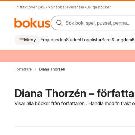
Fri frakt över 249 kr
•
Snabba leveranser
•
Billiga böcker
Sök bok, spel, pussel, penna...
Meny
Erbjudanden
Student
Topplistor
Barn & ungdom
B
Författare
Diana Thorzén
Diana Thorzén – författa
Visar alla böcker från författaren . Handla med fri frakt
Hoppa över filtreringsmeny