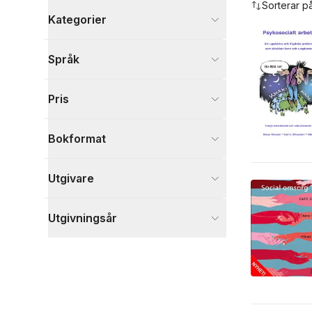
Sorterar p
Kategorier
Böcker
Språk
Läromedel
1
Medicin
1
Pris
Psykologi och pedagogik
1
Visa fler
Bokformat
Visa fler
Utgivare
Utgivningsår