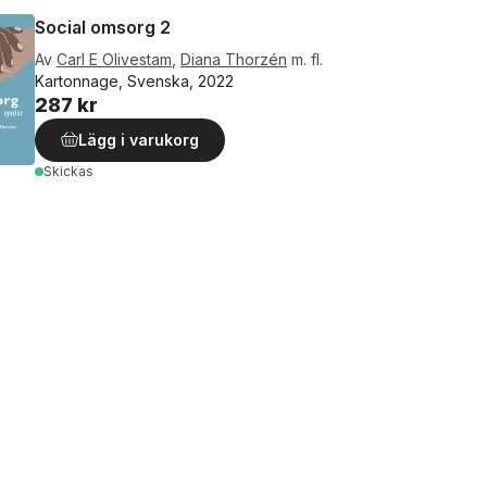
Social omsorg 2
Av
Carl E Olivestam
,
Diana Thorzén
m. fl.
Kartonnage, Svenska, 2022
287 kr
Lägg i varukorg
Skickas