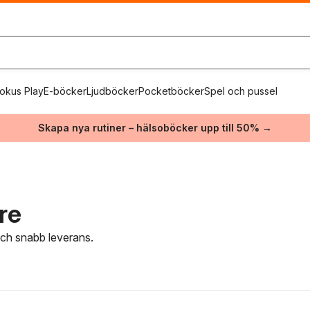
okus Play
E-böcker
Ljudböcker
Pocketböcker
Spel och pussel
Skapa nya rutiner – hälsoböcker upp till 50% →
re
 och snabb leverans.