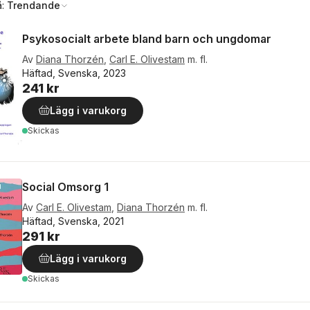
å:
Trendande
Psykosocialt arbete bland barn och ungdomar
Av
Diana Thorzén
,
Carl E. Olivestam
m. fl.
Häftad, Svenska, 2023
241 kr
Lägg i varukorg
Skickas
Social Omsorg 1
Av
Carl E. Olivestam
,
Diana Thorzén
m. fl.
Häftad, Svenska, 2021
291 kr
Lägg i varukorg
Skickas