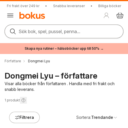
Fri frakt över 249 kr
•
Snabba leveranser
•
Billiga böcker
Sök bok, spel, pussel, penna...
Skapa nya rutiner – hälsoböcker upp till 50% →
Författare
Dongmei Lyu
Dongmei Lyu – författare
Visar alla böcker från författaren . Handla med fri frakt och
snabb leverans.
1
produkt
Filtrera
Sortera:
Trendande