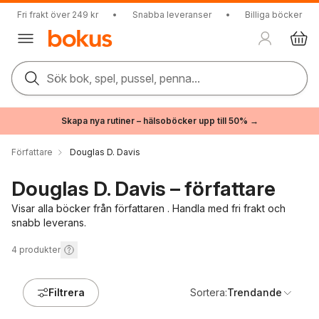
Fri frakt över 249 kr
•
Snabba leveranser
•
Billiga böcker
Sök bok, spel, pussel, penna...
Skapa nya rutiner – hälsoböcker upp till 50% →
Författare
Douglas D. Davis
Douglas D. Davis – författare
Visar alla böcker från författaren . Handla med fri frakt och
snabb leverans.
4
produkter
Filtrera
Sortera:
Trendande