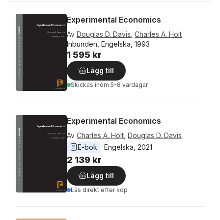
Experimental Economics
Av
Douglas D. Davis
,
Charles A. Holt
Inbunden, Engelska, 1993
1 595 kr
Lägg till
Skickas
inom 5-8 vardagar
Experimental Economics
Av
Charles A. Holt
,
Douglas D. Davis
E-bok
Engelska
, 
2021
2 139 kr
Lägg till
Läs direkt efter köp