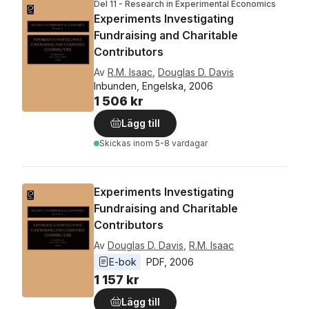
Del 11 - Research in Experimental Economics
Experiments Investigating
Fundraising and Charitable
Contributors
Av
R.M. Isaac
,
Douglas D. Davis
Inbunden, Engelska, 2006
1 506 kr
Lägg till
Skickas
inom 5-8 vardagar
Experiments Investigating
Fundraising and Charitable
Contributors
Av
Douglas D. Davis
,
R.M. Isaac
E-bok
PDF
, 
2006
1 157 kr
Lägg till