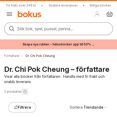
Fri frakt över 249 kr
•
Snabba leveranser
•
Billiga böcker
Sök bok, spel, pussel, penna...
Skapa nya rutiner – hälsoböcker upp till 50% →
Författare
Dr. Chi Pok Cheung
Dr. Chi Pok Cheung – författare
Visar alla böcker från författaren . Handla med fri frakt och
snabb leverans.
2
produkter
Filtrera
Sortera:
Trendande