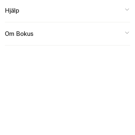
Hjälp
Om Bokus
Populärt
Inspiration
Bokus
@
Cookies
Anpassa cookies
Integritetspolicy
Köpvillkor