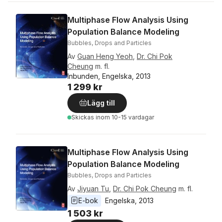
Multiphase Flow Analysis Using
Population Balance Modeling
Bubbles, Drops and Particles
Av
Guan Heng Yeoh
,
Dr. Chi Pok
Cheung
m. fl.
Inbunden, Engelska, 2013
1 299 kr
Lägg till
Skickas
inom 10-15 vardagar
Multiphase Flow Analysis Using
Population Balance Modeling
Bubbles, Drops and Particles
Av
Jiyuan Tu
,
Dr. Chi Pok Cheung
m. fl.
E-bok
Engelska
, 
2013
1 503 kr