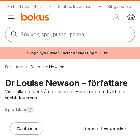
Fri frakt över 249 kr
•
Snabba leveranser
•
Billiga böcker
Sök bok, spel, pussel, penna...
Skapa nya rutiner – hälsoböcker upp till 50% →
Författare
Dr Louise Newson
Dr Louise Newson – författare
Visar alla böcker från författaren . Handla med fri frakt och
snabb leverans.
5
produkter
Filtrera
Sortera:
Trendande