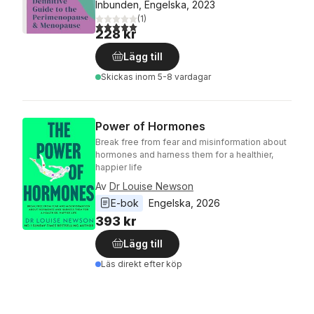
Inbunden, Engelska, 2023
(
1
)
5,0
utav 5 stjärnor. Totalt antal röster:
228 kr
Lägg till
Skickas
inom 5-8 vardagar
Power of Hormones
Break free from fear and misinformation about
hormones and harness them for a healthier,
happier life
Av
Dr Louise Newson
E-bok
Engelska
, 
2026
393 kr
Lägg till
Läs direkt efter köp