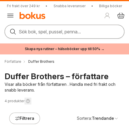
Fri frakt över 249 kr
•
Snabba leveranser
•
Billiga böcker
Sök bok, spel, pussel, penna...
Skapa nya rutiner – hälsoböcker upp till 50% →
Författare
Duffer Brothers
Duffer Brothers – författare
Visar alla böcker från författaren . Handla med fri frakt och
snabb leverans.
4
produkter
Filtrera
Sortera:
Trendande