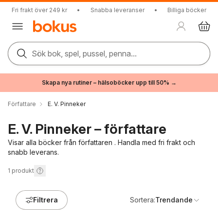
Fri frakt över 249 kr
•
Snabba leveranser
•
Billiga böcker
Sök bok, spel, pussel, penna...
Skapa nya rutiner – hälsoböcker upp till 50% →
Författare
E. V. Pinneker
E. V. Pinneker – författare
Visar alla böcker från författaren . Handla med fri frakt och
snabb leverans.
1
produkt
Filtrera
Sortera:
Trendande