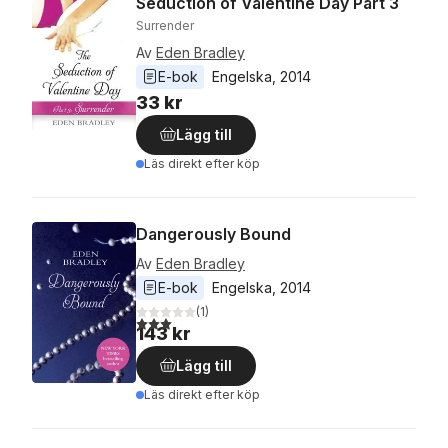
Seduction of Valentine Day Part 3
Surrender
Av
Eden Bradley
E-bok
Engelska
, 
2014
33 kr
Lägg till
Läs direkt efter köp
Dangerously Bound
Av
Eden Bradley
E-bok
Engelska
, 
2014
(
1
)
3,0
utav 5 stjärnor. Totalt antal röster:
143 kr
Lägg till
Läs direkt efter köp