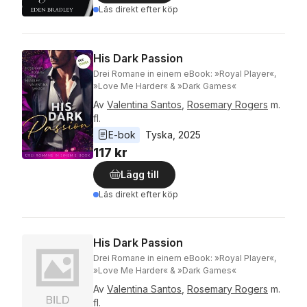
Läs direkt efter köp
His Dark Passion
Drei Romane in einem eBook: »Royal Player«,
»Love Me Harder« & »Dark Games«
Av
Valentina Santos
,
Rosemary Rogers
m.
fl.
E-bok
Tyska
, 
2025
117 kr
Lägg till
Läs direkt efter köp
His Dark Passion
Drei Romane in einem eBook: »Royal Player«,
»Love Me Harder« & »Dark Games«
Av
Valentina Santos
,
Rosemary Rogers
m.
fl.