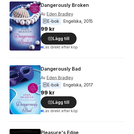
Dangerously Broken
Av
Eden Bradley
E-bok
Engelska
, 
2015
99 kr
Lägg till
Läs direkt efter köp
Dangerously Bad
Av
Eden Bradley
E-bok
Engelska
, 
2017
99 kr
Lägg till
Läs direkt efter köp
Pleasure's Edge