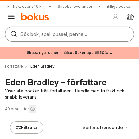
Fri frakt över 249 kr
•
Snabba leveranser
•
Billiga böcker
Sök bok, spel, pussel, penna...
Skapa nya rutiner – hälsoböcker upp till 50% →
Författare
Eden Bradley
Eden Bradley – författare
Visar alla böcker från författaren . Handla med fri frakt och
snabb leverans.
40
produkter
Filtrera
Sortera:
Trendande