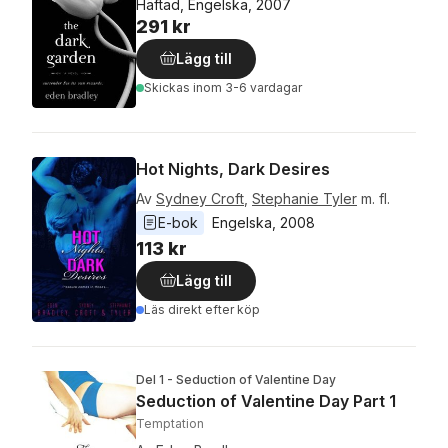
Häftad, Engelska, 2007
291 kr
Lägg till
Skickas
inom 3-6 vardagar
Hot Nights, Dark Desires
Av
Sydney Croft
,
Stephanie Tyler
m. fl.
E-bok
Engelska
, 
2008
113 kr
Lägg till
Läs direkt efter köp
Del 1 - Seduction of Valentine Day
Seduction of Valentine Day Part 1
Temptation