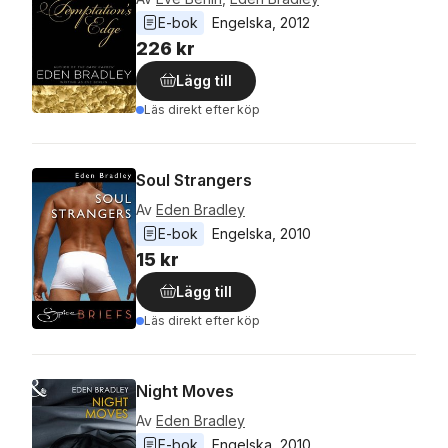
E-bok
Engelska
, 
2012
226 kr
Lägg till
Läs direkt efter köp
Soul Strangers
Av
Eden Bradley
E-bok
Engelska
, 
2010
15 kr
Lägg till
Läs direkt efter köp
Night Moves
Av
Eden Bradley
E-bok
Engelska
, 
2010