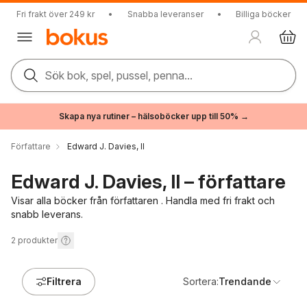
Fri frakt över 249 kr
•
Snabba leveranser
•
Billiga böcker
Sök bok, spel, pussel, penna...
Skapa nya rutiner – hälsoböcker upp till 50% →
Författare
Edward J. Davies, ll
Edward J. Davies, ll – författare
Visar alla böcker från författaren . Handla med fri frakt och
snabb leverans.
2
produkter
Filtrera
Sortera:
Trendande