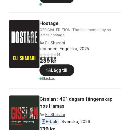
Hostage
OFFICIAL EDITION: The first memoir by an
Israeli hostage
Av
Eli Sharabi
Inbunden, Engelska, 2025
(
4
)
4,8
utav 5 stjärnor. Totalt antal röster:
239 kr
Lägg till
Skickas
Gisslan : 491 dagars fångenskap
hos Hamas
Av
Eli Sharabi
E-bok
Svenska
, 
2026
139 kr