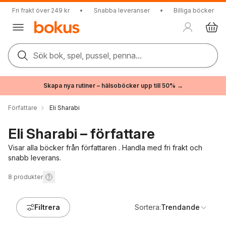
Fri frakt över 249 kr
•
Snabba leveranser
•
Billiga böcker
Sök bok, spel, pussel, penna...
Skapa nya rutiner – hälsoböcker upp till 50% →
Författare
Eli Sharabi
Eli Sharabi – författare
Visar alla böcker från författaren . Handla med fri frakt och
snabb leverans.
8
produkter
Filtrera
Sortera:
Trendande