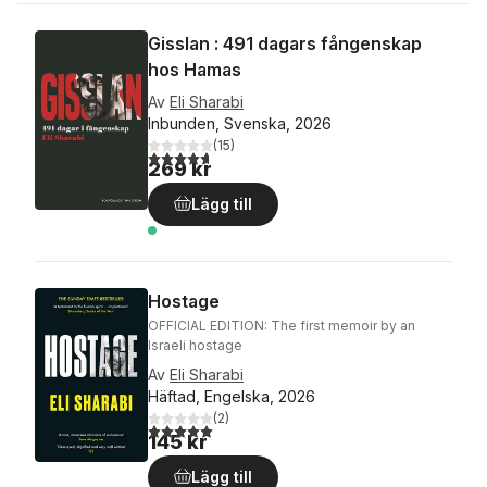
Gisslan : 491 dagars fångenskap
hos Hamas
Av
Eli Sharabi
Inbunden, Svenska, 2026
(
15
)
4,7
utav 5 stjärnor. Totalt antal röster:
269 kr
Lägg till
Hostage
OFFICIAL EDITION: The first memoir by an
Israeli hostage
Av
Eli Sharabi
Häftad, Engelska, 2026
(
2
)
5,0
utav 5 stjärnor. Totalt antal röster:
145 kr
Lägg till