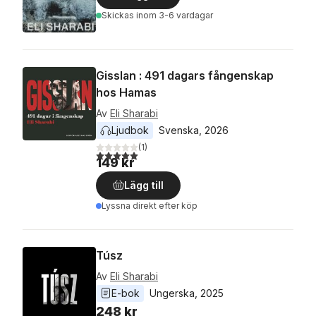
Skickas
inom 3-6 vardagar
Gisslan : 491 dagars fångenskap
hos Hamas
Av
Eli Sharabi
Ljudbok
Svenska
, 
2026
(
1
)
5,0
utav 5 stjärnor. Totalt antal röster:
149 kr
Lägg till
Lyssna direkt efter köp
Túsz
Av
Eli Sharabi
E-bok
Ungerska
, 
2025
248 kr