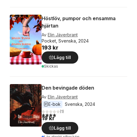
Höstlöv, pumpor och ensamma
hjärtan
Av
Elin Jäverbrant
Pocket, Svenska, 2024
193 kr
Lägg till
Skickas
Den bevingade döden
Av
Elin Jäverbrant
E-bok
Svenska
, 
2024
(
1
)
4,0
utav 5 stjärnor. Totalt antal röster:
19 kr
Lägg till
Läs direkt efter köp