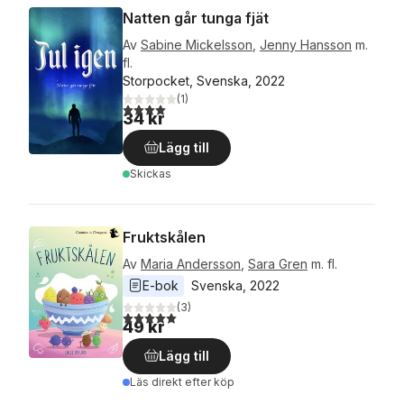
Natten går tunga fjät
Av
Sabine Mickelsson
,
Jenny Hansson
m.
fl.
Storpocket, Svenska, 2022
(
1
)
4,0
utav 5 stjärnor. Totalt antal röster:
34 kr
Lägg till
Skickas
Fruktskålen
Av
Maria Andersson
,
Sara Gren
m. fl.
E-bok
Svenska
, 
2022
(
3
)
5,0
utav 5 stjärnor. Totalt antal röster:
49 kr
Lägg till
Läs direkt efter köp