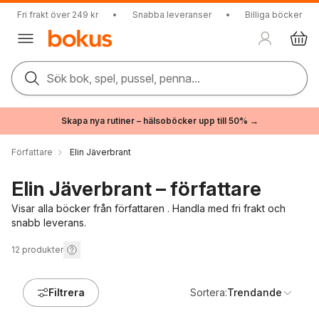
Fri frakt över 249 kr
•
Snabba leveranser
•
Billiga böcker
Sök bok, spel, pussel, penna...
Skapa nya rutiner – hälsoböcker upp till 50% →
Författare
Elin Jäverbrant
Elin Jäverbrant – författare
Visar alla böcker från författaren . Handla med fri frakt och
snabb leverans.
12
produkter
Filtrera
Sortera:
Trendande