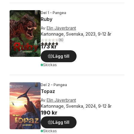
Del 1 - Pangea
Ruby
Av
Elin Jäverbrant
Kartonnage, Svenska, 2023, 9-12 år
(
6
)
4,8
utav 5 stjärnor. Totalt antal röster:
173 kr
Lägg till
Skickas
Del 2 - Pangea
Topaz
Av
Elin Jäverbrant
Kartonnage, Svenska, 2024, 9-12 år
190 kr
Lägg till
Skickas