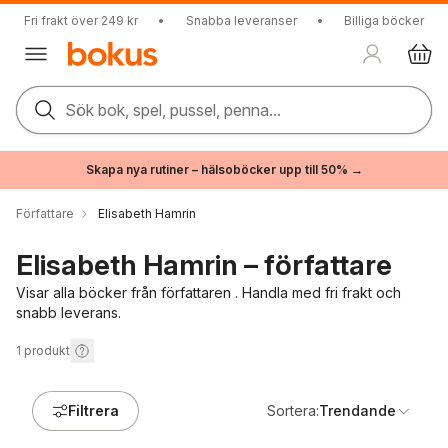
Fri frakt över 249 kr
•
Snabba leveranser
•
Billiga böcker
Sök bok, spel, pussel, penna...
Skapa nya rutiner – hälsoböcker upp till 50% →
Författare
Elisabeth Hamrin
Elisabeth Hamrin – författare
Visar alla böcker från författaren . Handla med fri frakt och
snabb leverans.
1
produkt
Filtrera
Sortera:
Trendande