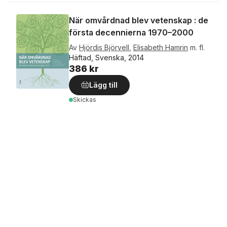
När omvårdnad blev vetenskap : de
första decennierna 1970–2000
Av
Hjördis Björvell
,
Elisabeth Hamrin
m. fl.
Häftad, Svenska, 2014
386 kr
Lägg till
Skickas