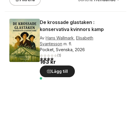
De krossade glastaken :
konservativa kvinnors kamp
Av
Hans Wallmark
,
Elisabeth
Svantesson
m. fl.
Pocket, Svenska, 2026
(
1
)
4,0
utav 5 stjärnor. Totalt antal röster:
163 kr
Lägg till