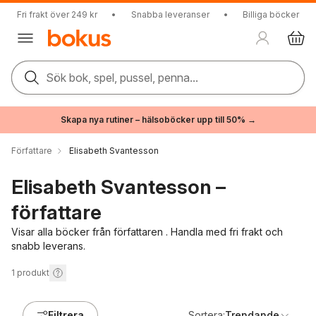
Fri frakt över 249 kr
•
Snabba leveranser
•
Billiga böcker
Sök bok, spel, pussel, penna...
Skapa nya rutiner – hälsoböcker upp till 50% →
Författare
Elisabeth Svantesson
Elisabeth Svantesson –
författare
Visar alla böcker från författaren . Handla med fri frakt och
snabb leverans.
1
produkt
Filtrera
Sortera:
Trendande