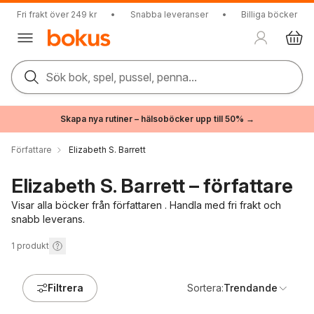
Fri frakt över 249 kr
•
Snabba leveranser
•
Billiga böcker
Sök bok, spel, pussel, penna...
Skapa nya rutiner – hälsoböcker upp till 50% →
Författare
Elizabeth S. Barrett
Elizabeth S. Barrett – författare
Visar alla böcker från författaren . Handla med fri frakt och
snabb leverans.
1
produkt
Filtrera
Sortera:
Trendande