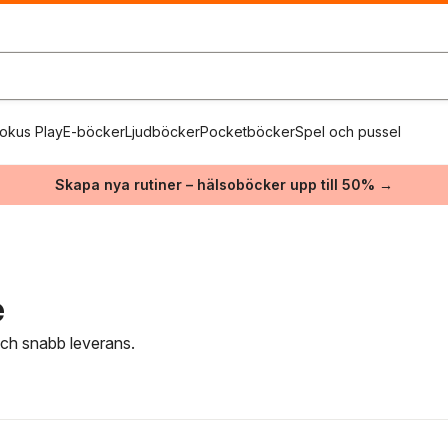
okus Play
E-böcker
Ljudböcker
Pocketböcker
Spel och pussel
Skapa nya rutiner – hälsoböcker upp till 50% →
e
 och snabb leverans.