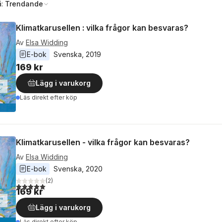
å:
Trendande
Klimatkarusellen : vilka frågor kan besvaras?
Av
Elsa Widding
E-bok
Svenska
, 
2019
169 kr
Lägg i varukorg
Läs direkt efter köp
Klimatkarusellen - vilka frågor kan besvaras?
Av
Elsa Widding
E-bok
Svenska
, 
2020
(
2
)
5,0
utav 5 stjärnor. Totalt antal röster:
169 kr
Lägg i varukorg
Läs direkt efter köp