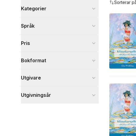
Sorterar p
Kategorier
Böcker
Språk
Naturvetenskap och teknik
1
Visa fler
Pris
Visa fler
Bokformat
Utgivare
Utgivningsår