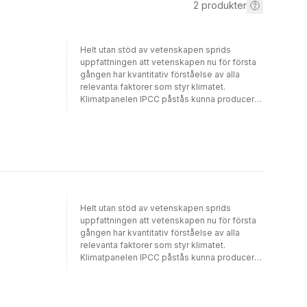
2
produkter
Helt utan stöd av vetenskapen sprids
uppfattningen att vetenskapen nu för första
gången har kvantitativ förståelse av alla
relevanta faktorer som styr klimatet.
Klimatpanelen IPCC påstås kunna producera
inte bara scenarier, utan också förutsägelser
om framtida klimat. Förutsägelser som
bygger på uppställda klimatmodeller som
varken kunnat förklara uppvärmningen under
30-talet, avkylningen 1940-1975 eller pausen
i uppvärmning mellan det kraftiga El Niño-
året 1997 och det lika kraftiga El Niño-året
2016. Klimatmodellerna ger oss inget svar
Helt utan stöd av vetenskapen sprids
och korrelationen mellan fossil koldioxid,
uppfattningen att vetenskapen nu för första
temperatur och havsnivåhöjning är svag.
gången har kvantitativ förståelse av alla
Likväl är larmen om klimatförändringarna
relevanta faktorer som styr klimatet.
alarmistiska och vi vilseleds att tro att den
Klimatpanelen IPCC påstås kunna producera
globala uppvärmningen är en livsavgörande
inte bara scenarier, utan också förutsägelser
fråga som hotar utplåna mänskligheten och
om framtida klimat. Förutsägelser som
förstöra vår planet. Klimatfrågan har
bygger på uppställda klimatmodeller som
utvecklats till en mångmiljardindustri. De
varken kunnat förklara uppvärmningen under