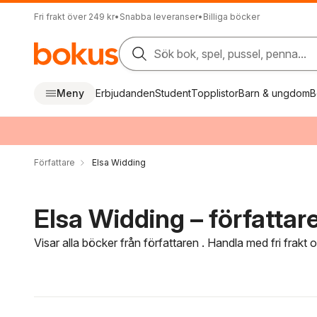
Fri frakt över 249 kr
•
Snabba leveranser
•
Billiga böcker
Sök bok, spel, pussel, penna...
Meny
Erbjudanden
Student
Topplistor
Barn & ungdom
B
Författare
Elsa Widding
Elsa Widding – författar
Visar alla böcker från författaren . Handla med fri frakt
Hoppa över filtreringsmeny