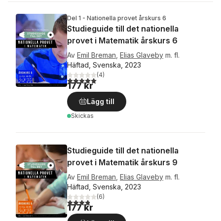
Del 1 - Nationella provet årskurs 6
Studieguide till det nationella
provet i Matematik årskurs 6
Av
Emil Breman
,
Elias Glaveby
m. fl.
Häftad, Svenska, 2023
(
4
)
5,0
utav 5 stjärnor. Totalt antal röster:
177 kr
Lägg till
Skickas
Studieguide till det nationella
provet i Matematik årskurs 9
Av
Emil Breman
,
Elias Glaveby
m. fl.
Häftad, Svenska, 2023
(
6
)
3,8
utav 5 stjärnor. Totalt antal röster:
177 kr