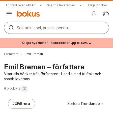
Fri frakt över 249 kr
•
Snabba leveranser
•
Billiga böcker
Sök bok, spel, pussel, penna...
Skapa nya rutiner – hälsoböcker upp till 50% →
Författare
Emil Breman
Emil Breman – författare
Visar alla böcker från författaren . Handla med fri frakt och
snabb leverans.
6
produkter
Filtrera
Sortera:
Trendande