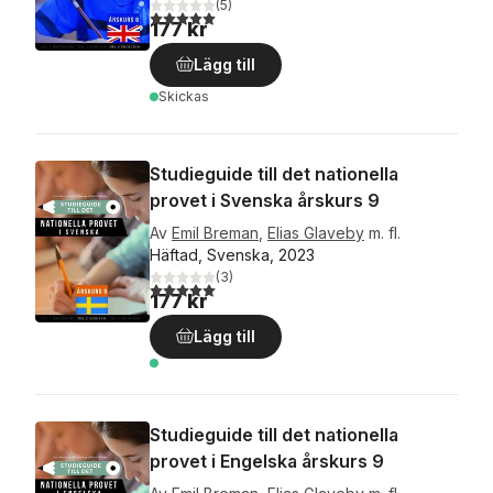
(
5
)
5,0
utav 5 stjärnor. Totalt antal röster:
177 kr
Lägg till
Skickas
Studieguide till det nationella
provet i Svenska årskurs 9
Av
Emil Breman
,
Elias Glaveby
m. fl.
Häftad, Svenska, 2023
(
3
)
5,0
utav 5 stjärnor. Totalt antal röster:
177 kr
Lägg till
Studieguide till det nationella
provet i Engelska årskurs 9