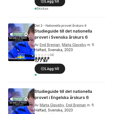
Lägg till
Skickas
Del 2 - Nationella provet årskurs 6
Studieguide till det nationella
provet i Svenska årskurs 6
Av
Emil Breman
,
Märta Glaveby
m. fl.
Häftad, Svenska, 2023
(
4
)
5,0
utav 5 stjärnor. Totalt antal röster:
177 kr
Lägg till
Studieguide till det nationella
provet i Engelska årskurs 6
Av
Märta Glaveby
,
Emil Breman
m. fl.
Häftad, Svenska, 2023