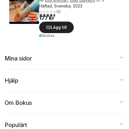
Av
Emil Breman
,
Elias Glaveby
m. fl.
Häftad, Svenska, 2023
(
5
)
4,6
utav 5 stjärnor. Totalt antal röster:
177 kr
Lägg till
Skickas
Mina sidor
Hjälp
Om Bokus
Populärt