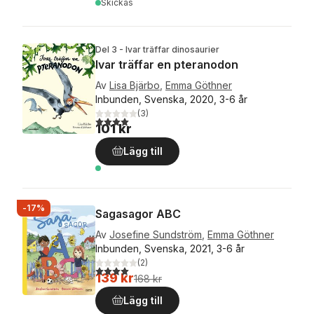
Skickas
Del 3 - Ivar träffar dinosaurier
Ivar träffar en pteranodon
Av
Lisa Bjärbo
,
Emma Göthner
Inbunden, Svenska, 2020, 3-6 år
(
3
)
4,0
utav 5 stjärnor. Totalt antal röster:
101 kr
Lägg till
-17%
Sagasagor ABC
Av
Josefine Sundström
,
Emma Göthner
Inbunden, Svenska, 2021, 3-6 år
(
2
)
4,0
utav 5 stjärnor. Totalt antal röster:
139 kr
168 kr
Lägg till