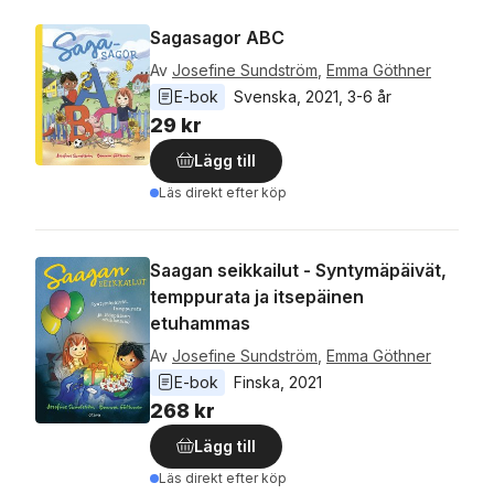
Sagasagor ABC
Av
Josefine Sundström
,
Emma Göthner
E-bok
Svenska
, 
2021
, 
3-6 år
29 kr
Lägg till
Läs direkt efter köp
Saagan seikkailut - Syntymäpäivät,
temppurata ja itsepäinen
etuhammas
Av
Josefine Sundström
,
Emma Göthner
E-bok
Finska
, 
2021
268 kr
Lägg till
Läs direkt efter köp