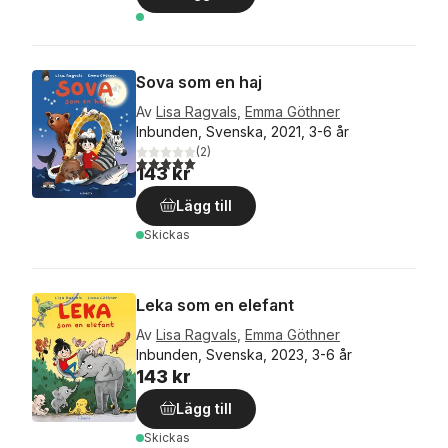
Sova som en haj
Av
Lisa Ragvals
,
Emma Göthner
Inbunden, Svenska, 2021, 3-6 år
(
2
)
5,0
utav 5 stjärnor. Totalt antal röster:
143 kr
Lägg till
Skickas
Leka som en elefant
Av
Lisa Ragvals
,
Emma Göthner
Inbunden, Svenska, 2023, 3-6 år
143 kr
Lägg till
Skickas