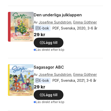
Den underliga julklappen
Av
Josefine Sundström
,
Emma Göthner
E-bok
PDF
, 
Svenska
, 
2020
, 
3-6 år
29 kr
Lägg till
Läs direkt efter köp
Sagasagor ABC
Av
Josefine Sundström
,
Emma Göthner
E-bok
PDF
, 
Svenska
, 
2021
, 
3-6 år
29 kr
Lägg till
Läs direkt efter köp