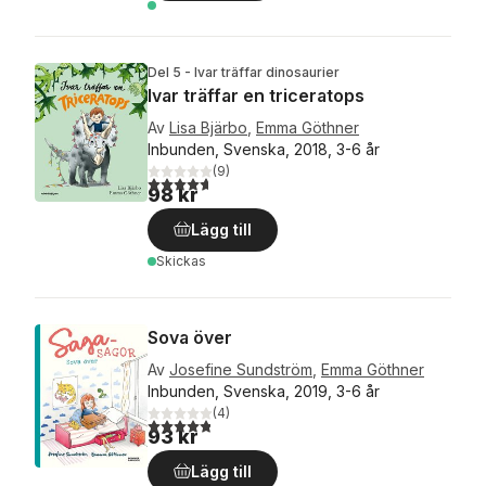
Del 5 - Ivar träffar dinosaurier
Ivar träffar en triceratops
Av
Lisa Bjärbo
,
Emma Göthner
Inbunden, Svenska, 2018, 3-6 år
(
9
)
4,7
utav 5 stjärnor. Totalt antal röster:
98 kr
Lägg till
Skickas
Sova över
Av
Josefine Sundström
,
Emma Göthner
Inbunden, Svenska, 2019, 3-6 år
(
4
)
4,8
utav 5 stjärnor. Totalt antal röster:
93 kr
Lägg till