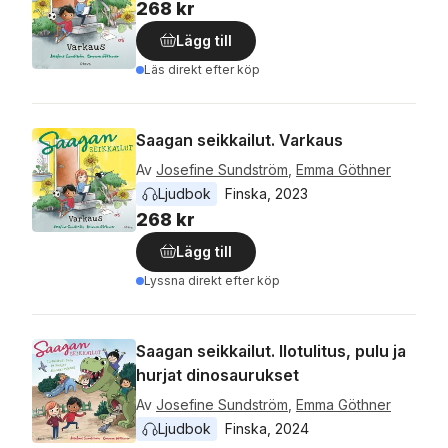
268 kr
Lägg till
Läs direkt efter köp
Saagan seikkailut. Varkaus
Av
Josefine Sundström
,
Emma Göthner
Ljudbok
Finska
, 
2023
268 kr
Lägg till
Lyssna direkt efter köp
Saagan seikkailut. Ilotulitus, pulu ja
hurjat dinosaurukset
Av
Josefine Sundström
,
Emma Göthner
Ljudbok
Finska
, 
2024