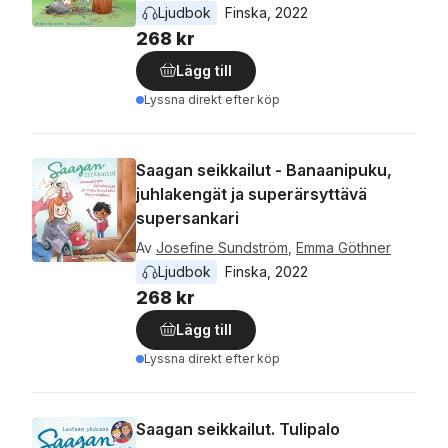
Ljudbok
Finska
, 
2022
268 kr
Lägg till
Lyssna direkt efter köp
Saagan seikkailut - Banaanipuku,
juhlakengät ja superärsyttävä
supersankari
Av
Josefine Sundström
,
Emma Göthner
Ljudbok
Finska
, 
2022
268 kr
Lägg till
Lyssna direkt efter köp
Saagan seikkailut. Tulipalo