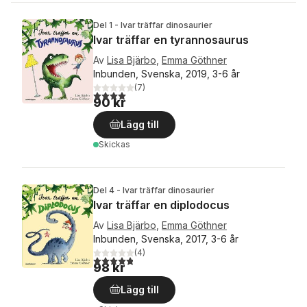
Del 1 - Ivar träffar dinosaurier
Ivar träffar en tyrannosaurus
Av
Lisa Bjärbo
,
Emma Göthner
Inbunden, Svenska, 2019, 3-6 år
(
7
)
4,0
utav 5 stjärnor. Totalt antal röster:
90 kr
Lägg till
Skickas
Del 4 - Ivar träffar dinosaurier
Ivar träffar en diplodocus
Av
Lisa Bjärbo
,
Emma Göthner
Inbunden, Svenska, 2017, 3-6 år
(
4
)
4,8
utav 5 stjärnor. Totalt antal röster:
98 kr
Lägg till