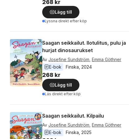
268 kr
Lägg till
Lyssna direkt efter köp
Saagan seikkailut. Ilotulitus, pulu ja
hurjat dinosaurukset
Av
Josefine Sundström
,
Emma Göthner
E-bok
Finska
, 
2024
268 kr
Lägg till
Läs direkt efter köp
Saagan seikkailut. Kilpailu
Av
Josefine Sundström
,
Emma Göthner
E-bok
Finska
, 
2025