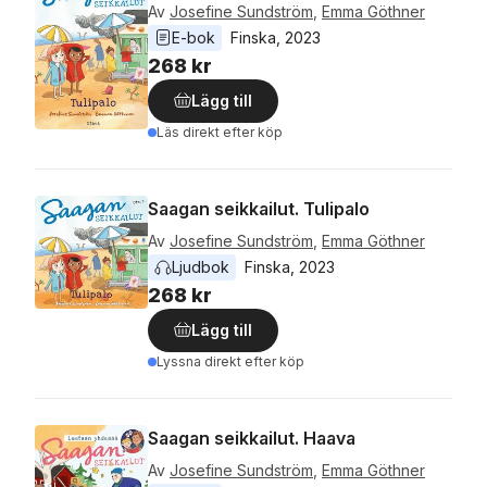
Av
Josefine Sundström
,
Emma Göthner
E-bok
Finska
, 
2023
268 kr
Lägg till
Läs direkt efter köp
Saagan seikkailut. Tulipalo
Av
Josefine Sundström
,
Emma Göthner
Ljudbok
Finska
, 
2023
268 kr
Lägg till
Lyssna direkt efter köp
Saagan seikkailut. Haava
Av
Josefine Sundström
,
Emma Göthner