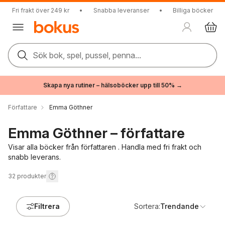
Fri frakt över 249 kr
•
Snabba leveranser
•
Billiga böcker
Sök bok, spel, pussel, penna...
Skapa nya rutiner – hälsoböcker upp till 50% →
Författare
Emma Göthner
Emma Göthner – författare
Visar alla böcker från författaren . Handla med fri frakt och
snabb leverans.
32
produkter
Filtrera
Sortera:
Trendande