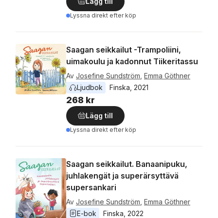
Lägg till
Lyssna direkt efter köp
Saagan seikkailut -Trampoliini,
uimakoulu ja kadonnut Tiikeritassu
Av
Josefine Sundström
,
Emma Göthner
Ljudbok
Finska
, 
2021
268 kr
Lägg till
Lyssna direkt efter köp
Saagan seikkailut. Banaanipuku,
juhlakengät ja superärsyttävä
supersankari
Av
Josefine Sundström
,
Emma Göthner
E-bok
Finska
, 
2022