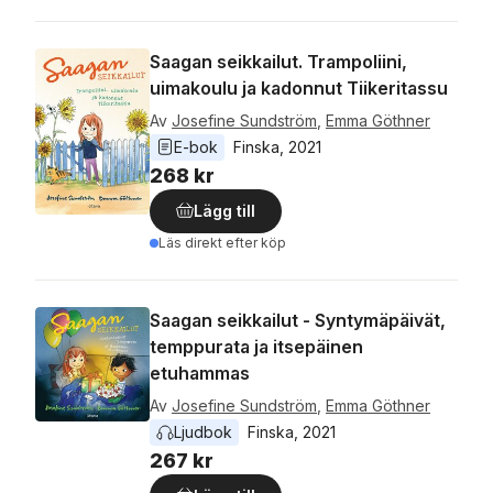
Saagan seikkailut. Trampoliini,
uimakoulu ja kadonnut Tiikeritassu
Av
Josefine Sundström
,
Emma Göthner
E-bok
Finska
, 
2021
268 kr
Lägg till
Läs direkt efter köp
Saagan seikkailut - Syntymäpäivät,
temppurata ja itsepäinen
etuhammas
Av
Josefine Sundström
,
Emma Göthner
Ljudbok
Finska
, 
2021
267 kr