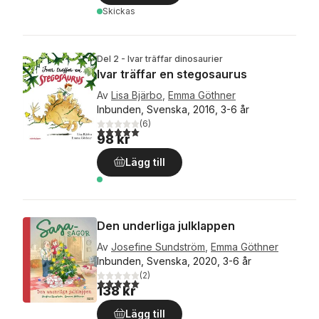
Skickas
Del 2 - Ivar träffar dinosaurier
Ivar träffar en stegosaurus
Av
Lisa Bjärbo
,
Emma Göthner
Inbunden, Svenska, 2016, 3-6 år
(
6
)
5,0
utav 5 stjärnor. Totalt antal röster:
98 kr
Lägg till
Den underliga julklappen
Av
Josefine Sundström
,
Emma Göthner
Inbunden, Svenska, 2020, 3-6 år
(
2
)
5,0
utav 5 stjärnor. Totalt antal röster:
138 kr
Lägg till