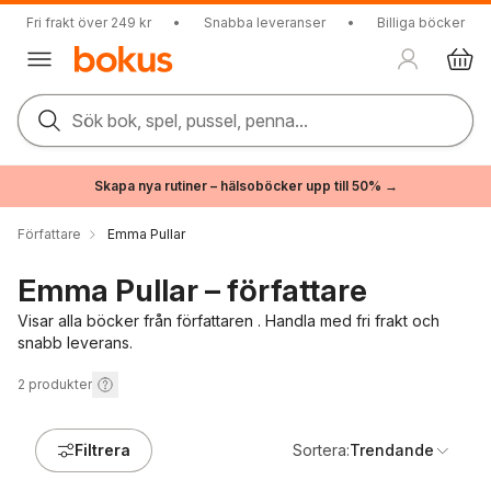
Fri frakt över 249 kr
•
Snabba leveranser
•
Billiga böcker
Sök bok, spel, pussel, penna...
Skapa nya rutiner – hälsoböcker upp till 50% →
Författare
Emma Pullar
Emma Pullar – författare
Visar alla böcker från författaren . Handla med fri frakt och
snabb leverans.
2
produkter
Filtrera
Sortera:
Trendande