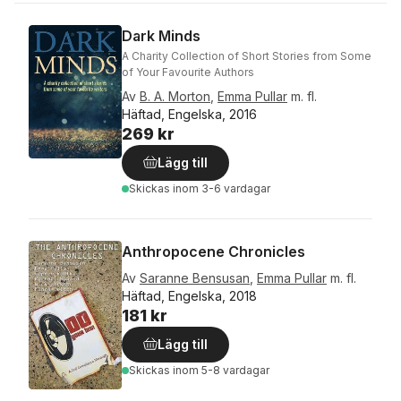
Dark Minds
A Charity Collection of Short Stories from Some
of Your Favourite Authors
Av
B. A. Morton
,
Emma Pullar
m. fl.
Häftad, Engelska, 2016
269 kr
Lägg till
Skickas
inom 3-6 vardagar
Anthropocene Chronicles
Av
Saranne Bensusan
,
Emma Pullar
m. fl.
Häftad, Engelska, 2018
181 kr
Lägg till
Skickas
inom 5-8 vardagar