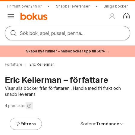
Fri frakt över 249 kr
•
Snabba leveranser
•
Billiga böcker
Sök bok, spel, pussel, penna...
Skapa nya rutiner – hälsoböcker upp till 50% →
Författare
Eric Kellerman
Eric Kellerman – författare
Visar alla böcker från författaren . Handla med fri frakt och
snabb leverans.
4
produkter
Filtrera
Sortera:
Trendande