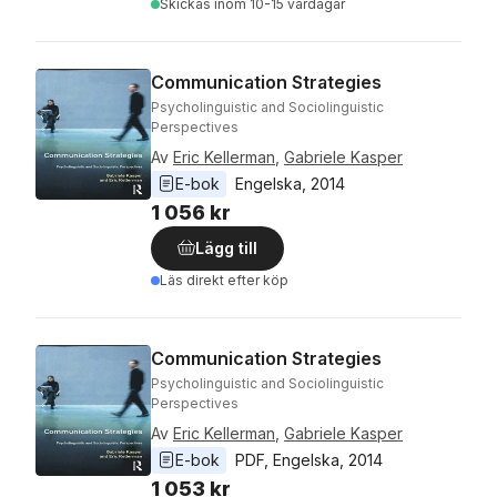
Skickas
inom 10-15 vardagar
Communication Strategies
Psycholinguistic and Sociolinguistic
Perspectives
Av
Eric Kellerman
,
Gabriele Kasper
E-bok
Engelska
, 
2014
1 056 kr
Lägg till
Läs direkt efter köp
Communication Strategies
Psycholinguistic and Sociolinguistic
Perspectives
Av
Eric Kellerman
,
Gabriele Kasper
E-bok
PDF
, 
Engelska
, 
2014
1 053 kr