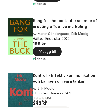
Skickas
Bang for the buck : the science of
creating effective marketing
Av
Martin Söndergaard
,
Erik Modig
Häftad, Engelska, 2022
199 kr
Lägg till
Skickas
Kontroll - Effektiv kommunikation
och kampen om våra tankar
Av
Erik Modig
Inbunden, Svenska, 2015
(
5
)
4,8
utav 5 stjärnor. Totalt antal röster:
243 kr