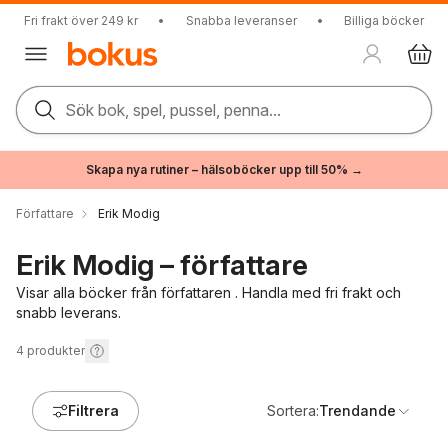
Fri frakt över 249 kr
•
Snabba leveranser
•
Billiga böcker
Sök bok, spel, pussel, penna...
Skapa nya rutiner – hälsoböcker upp till 50% →
Författare
Erik Modig
Erik Modig – författare
Visar alla böcker från författaren . Handla med fri frakt och
snabb leverans.
4
produkter
Filtrera
Sortera:
Trendande