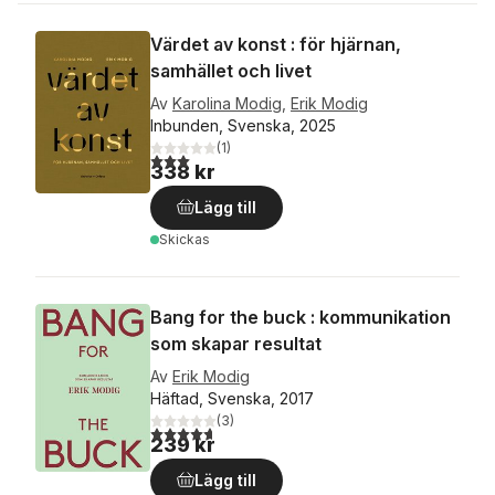
Värdet av konst : för hjärnan,
samhället och livet
Av
Karolina Modig
,
Erik Modig
Inbunden, Svenska, 2025
(
1
)
3,0
utav 5 stjärnor. Totalt antal röster:
338 kr
Lägg till
Skickas
Bang for the buck : kommunikation
som skapar resultat
Av
Erik Modig
Häftad, Svenska, 2017
(
3
)
4,7
utav 5 stjärnor. Totalt antal röster:
239 kr
Lägg till