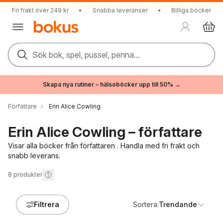
Fri frakt över 249 kr
•
Snabba leveranser
•
Billiga böcker
Sök bok, spel, pussel, penna...
Skapa nya rutiner – hälsoböcker upp till 50% →
Författare
Erin Alice Cowling
Erin Alice Cowling – författare
Visar alla böcker från författaren . Handla med fri frakt och
snabb leverans.
8
produkter
Filtrera
Sortera:
Trendande