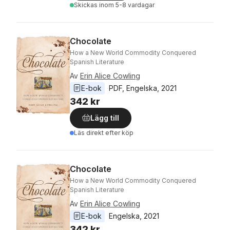
Skickas
inom 5-8 vardagar
Chocolate
How a New World Commodity Conquered
Spanish Literature
Av
Erin Alice Cowling
E-bok
PDF
, 
Engelska
, 
2021
342 kr
Lägg till
Läs direkt efter köp
Chocolate
How a New World Commodity Conquered
Spanish Literature
Av
Erin Alice Cowling
E-bok
Engelska
, 
2021
342 kr