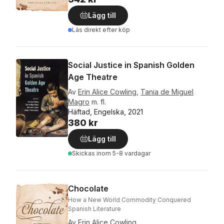
Lägg till
Läs direkt efter köp
Social Justice in Spanish Golden
Age Theatre
Av
Erin Alice Cowling
,
Tania de Miguel
Magro
m. fl.
Häftad, Engelska, 2021
380 kr
Lägg till
Skickas
inom 5-8 vardagar
Chocolate
How a New World Commodity Conquered
Spanish Literature
Av
Erin Alice Cowling