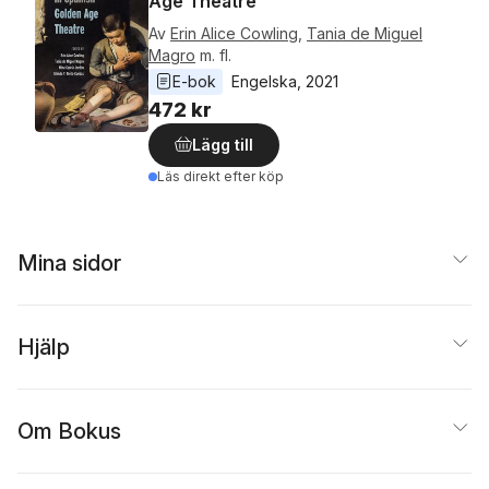
Age Theatre
Av
Erin Alice Cowling
,
Tania de Miguel
Magro
m. fl.
E-bok
Engelska
, 
2021
472 kr
Lägg till
Läs direkt efter köp
Mina sidor
Hjälp
Om Bokus