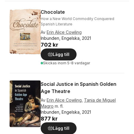
Chocolate
How a New World Commodity Conquered
Spanish Literature
Av
Erin Alice Cowling
Inbunden, Engelska, 2021
702 kr
Lägg till
Skickas
inom 5-8 vardagar
Social Justice in Spanish Golden
Age Theatre
Av
Erin Alice Cowling
,
Tania de Miguel
Magro
m. fl.
Inbunden, Engelska, 2021
877 kr
Lägg till