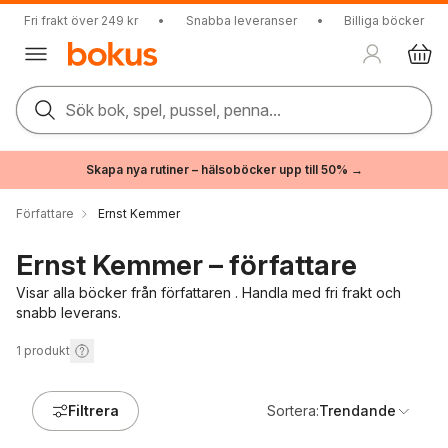
Fri frakt över 249 kr
•
Snabba leveranser
•
Billiga böcker
Sök bok, spel, pussel, penna...
Skapa nya rutiner – hälsoböcker upp till 50% →
Författare
Ernst Kemmer
Ernst Kemmer – författare
Visar alla böcker från författaren . Handla med fri frakt och
snabb leverans.
1
produkt
Filtrera
Sortera:
Trendande