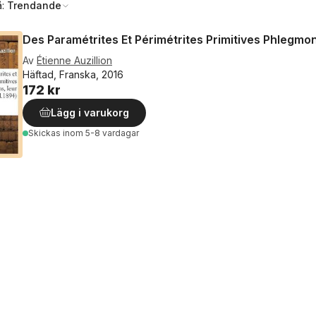
å:
Trendande
Des Paramétrites Et Périmétrites Primitives Phlegmo
Av
Étienne Auzillion
Häftad, Franska, 2016
172 kr
Lägg i varukorg
Skickas
inom 5-8 vardagar