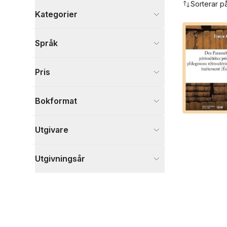
Sorterar p
Kategorier
Böcker
Språk
Medicin
1
Visa fler
Pris
Visa fler
Bokformat
Utgivare
Utgivningsår