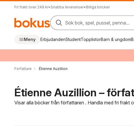
Fri frakt över 249 kr
•
Snabba leveranser
•
Billiga böcker
Sök bok, spel, pussel, penna...
Meny
Erbjudanden
Student
Topplistor
Barn & ungdom
B
Författare
Étienne Auzillion
Étienne Auzillion – förfa
Visar alla böcker från författaren . Handla med fri frakt
Hoppa över filtreringsmeny