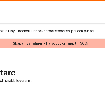
okus Play
E-böcker
Ljudböcker
Pocketböcker
Spel och pussel
Skapa nya rutiner – hälsoböcker upp till 50% →
ttare
 och snabb leverans.