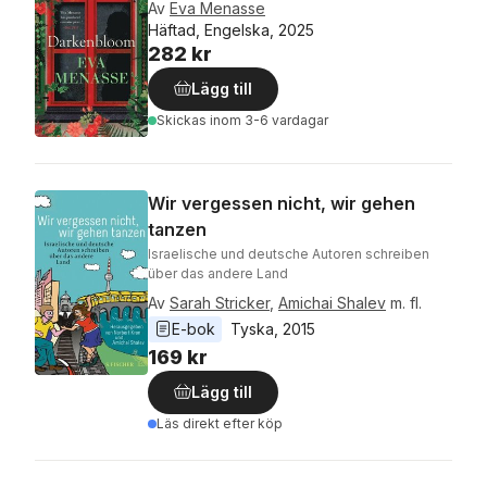
Av
Eva Menasse
Häftad, Engelska, 2025
282 kr
Lägg till
Skickas
inom 3-6 vardagar
Wir vergessen nicht, wir gehen
tanzen
Israelische und deutsche Autoren schreiben
über das andere Land
Av
Sarah Stricker
,
Amichai Shalev
m. fl.
E-bok
Tyska
, 
2015
169 kr
Lägg till
Läs direkt efter köp