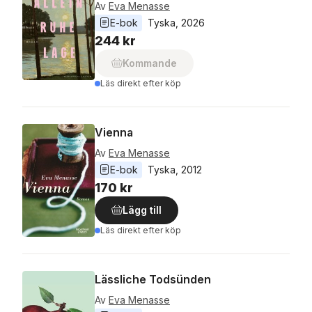
Av
Eva Menasse
E-bok
Tyska
, 
2026
244 kr
Kommande
Läs direkt efter köp
Vienna
Av
Eva Menasse
E-bok
Tyska
, 
2012
170 kr
Lägg till
Läs direkt efter köp
Lässliche Todsünden
Av
Eva Menasse