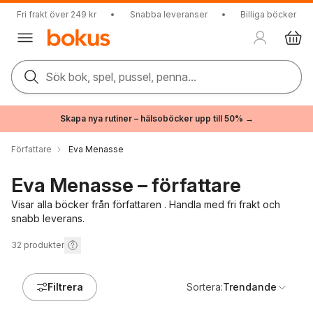
Fri frakt över 249 kr
•
Snabba leveranser
•
Billiga böcker
Sök bok, spel, pussel, penna...
Skapa nya rutiner – hälsoböcker upp till 50% →
Författare
Eva Menasse
Eva Menasse – författare
Visar alla böcker från författaren . Handla med fri frakt och
snabb leverans.
32
produkter
Filtrera
Sortera:
Trendande