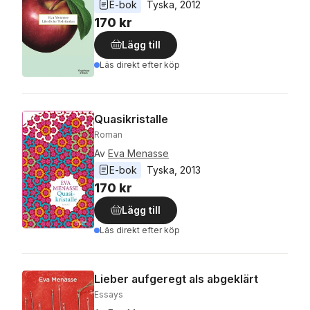
E-bok
Tyska
, 
2012
170 kr
Lägg till
Läs direkt efter köp
Quasikristalle
Roman
Av
Eva Menasse
E-bok
Tyska
, 
2013
170 kr
Lägg till
Läs direkt efter köp
Lieber aufgeregt als abgeklärt
Essays