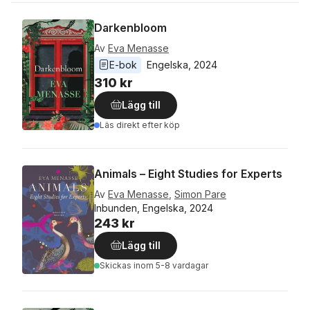
Darkenbloom
Av
Eva Menasse
E-bok
Engelska
, 
2024
310 kr
Lägg till
Läs direkt efter köp
Animals – Eight Studies for Experts
Av
Eva Menasse
,
Simon Pare
Inbunden, Engelska, 2024
243 kr
Lägg till
Skickas
inom 5-8 vardagar