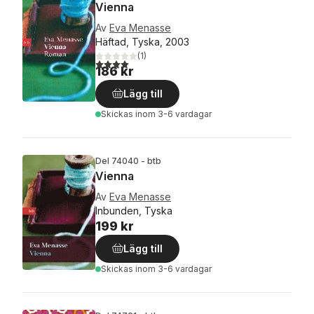
Vienna
Av
Eva Menasse
Häftad, Tyska, 2003
(
1
)
4,0
utav 5 stjärnor. Totalt antal röster:
186 kr
Lägg till
Skickas
inom 3-6 vardagar
Del 74040 - btb
Vienna
Av
Eva Menasse
Inbunden, Tyska
199 kr
Lägg till
Skickas
inom 3-6 vardagar