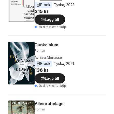
E-bok
Tyska
, 
2023
215 kr
Lägg till
Läs direkt efter köp
Dunkelblum
Roman
Av
Eva Menasse
E-bok
Tyska
, 
2021
136 kr
Lägg till
Läs direkt efter köp
Alleinruhelage
Roman