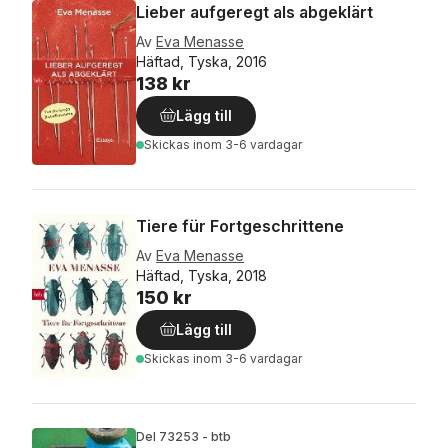
Lieber aufgeregt als abgeklärt
Av
Eva Menasse
Häftad, Tyska, 2016
138 kr
Lägg till
Skickas
inom 3-6 vardagar
Tiere für Fortgeschrittene
Av
Eva Menasse
Häftad, Tyska, 2018
150 kr
Lägg till
Skickas
inom 3-6 vardagar
Del 73253 - btb