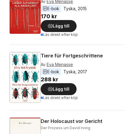
Av
Eva Menasse
E-bok
Tyska
, 
2015
170 kr
Lägg till
Läs direkt efter köp
Tiere für Fortgeschrittene
Av
Eva Menasse
E-bok
Tyska
, 
2017
288 kr
Lägg till
Läs direkt efter köp
Der Holocaust vor Gericht
Der Prozess um David Irving