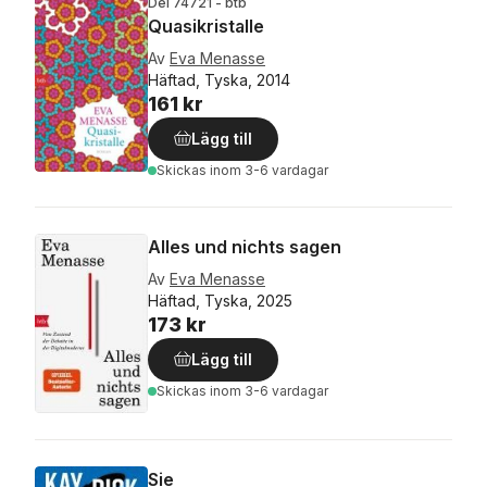
Del 74721 - btb
Quasikristalle
Av
Eva Menasse
Häftad, Tyska, 2014
161 kr
Lägg till
Skickas
inom 3-6 vardagar
Alles und nichts sagen
Av
Eva Menasse
Häftad, Tyska, 2025
173 kr
Lägg till
Skickas
inom 3-6 vardagar
Sie