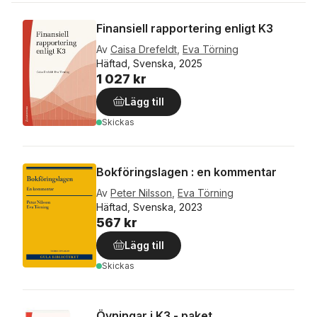
Finansiell rapportering enligt K3
Av
Caisa Drefeldt
,
Eva Törning
Häftad, Svenska, 2025
1 027 kr
Lägg till
Skickas
Bokföringslagen : en kommentar
Av
Peter Nilsson
,
Eva Törning
Häftad, Svenska, 2023
567 kr
Lägg till
Skickas
Övningar i K3 - paket