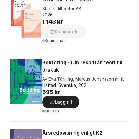
Studentlitteratur AB
2026
1 143 kr
Kommande
Kommande
Bokföring - Din resa från teori till
praktik
Av
Eva Törning
,
Marcus Johansson
m. fl.
Häftad, Svenska, 2021
595 kr
Lägg till
Skickas
Årsredovisning enligt K2