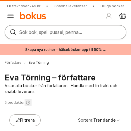
Fri frakt över 249 kr
•
Snabba leveranser
•
Billiga böcker
Sök bok, spel, pussel, penna...
Skapa nya rutiner – hälsoböcker upp till 50% →
Författare
Eva Törning
Eva Törning – författare
Visar alla böcker från författaren . Handla med fri frakt och
snabb leverans.
5
produkter
Filtrera
Sortera:
Trendande