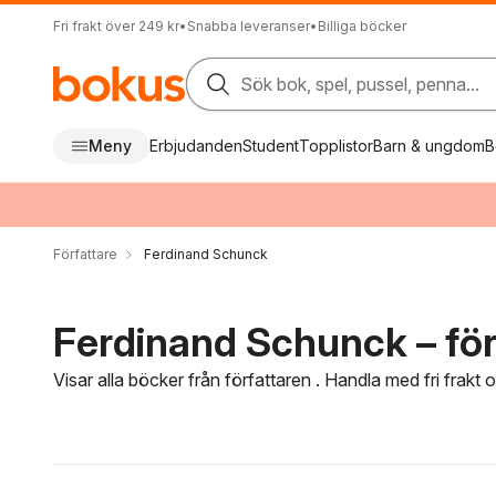
Fri frakt över 249 kr
•
Snabba leveranser
•
Billiga böcker
Sök bok, spel, pussel, penna...
Meny
Erbjudanden
Student
Topplistor
Barn & ungdom
B
Författare
Ferdinand Schunck
Ferdinand Schunck – för
Visar alla böcker från författaren . Handla med fri frakt
Hoppa över filtreringsmeny