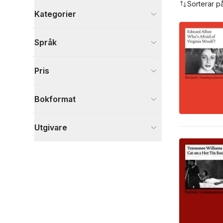
Sorterar p
Kategorier
Böcker
Språk
Läromedel
4
Skönlitteratur
3
Pris
Visa fler
Visa fler
Bokformat
Utgivare