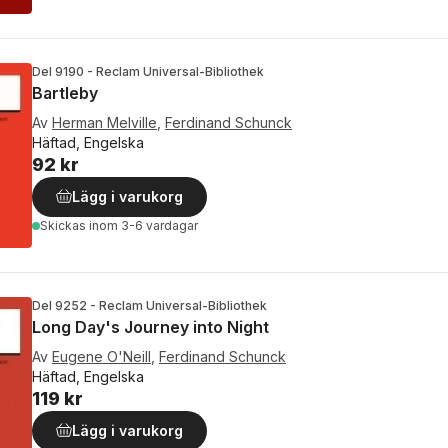
Del 9190 - Reclam Universal-Bibliothek
Bartleby
Av
Herman Melville
,
Ferdinand Schunck
Häftad, Engelska
92 kr
Lägg i varukorg
Skickas
inom 3-6 vardagar
Del 9252 - Reclam Universal-Bibliothek
Long Day's Journey into Night
Av
Eugene O'Neill
,
Ferdinand Schunck
Häftad, Engelska
119 kr
Lägg i varukorg