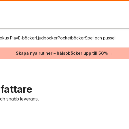
okus Play
E-böcker
Ljudböcker
Pocketböcker
Spel och pussel
Skapa nya rutiner – hälsoböcker upp till 50% →
fattare
 och snabb leverans.