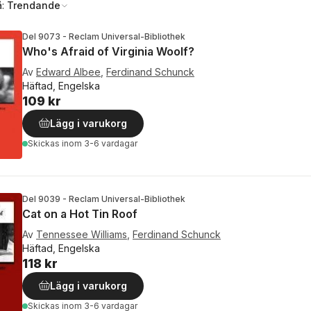
å:
Trendande
Del 9073 - Reclam Universal-Bibliothek
Who's Afraid of Virginia Woolf?
Av
Edward Albee
,
Ferdinand Schunck
Häftad, Engelska
109 kr
Lägg i varukorg
Skickas
inom 3-6 vardagar
Del 9039 - Reclam Universal-Bibliothek
Cat on a Hot Tin Roof
Av
Tennessee Williams
,
Ferdinand Schunck
Häftad, Engelska
118 kr
Lägg i varukorg
Skickas
inom 3-6 vardagar