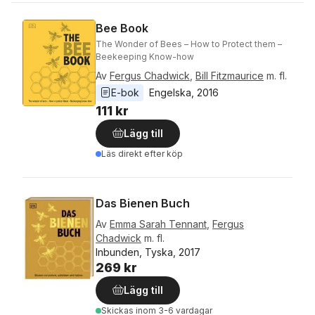
Bee Book
The Wonder of Bees – How to Protect them –
Beekeeping Know-how
Av
Fergus Chadwick
,
Bill Fitzmaurice
m. fl.
E-bok
Engelska
, 
2016
111 kr
Lägg till
Läs direkt efter köp
Das Bienen Buch
Av
Emma Sarah Tennant
,
Fergus
Chadwick
m. fl.
Inbunden, Tyska, 2017
269 kr
Lägg till
Skickas
inom 3-6 vardagar