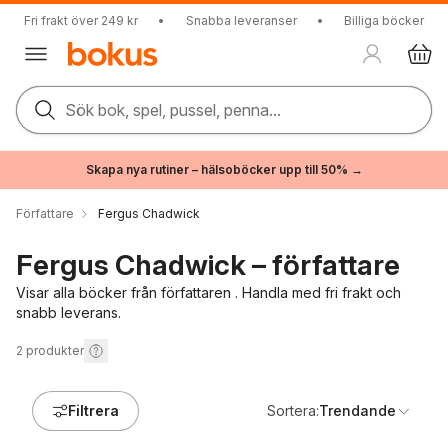
Fri frakt över 249 kr
•
Snabba leveranser
•
Billiga böcker
Sök bok, spel, pussel, penna...
Skapa nya rutiner – hälsoböcker upp till 50% →
Författare
Fergus Chadwick
Fergus Chadwick – författare
Visar alla böcker från författaren . Handla med fri frakt och
snabb leverans.
2
produkter
Filtrera
Sortera:
Trendande