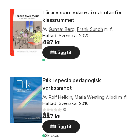
Lärare som ledare : i och utanför
klassrummet
Av
Gunnar Berg
,
Frank Sundh
m. fl.
Häftad, Svenska, 2020
487 kr
Lägg till
Etik i specialpedagogisk
verksamhet
Av
Rolf Helldin
,
Maria Westling Allodi
m. fl.
Häftad, Svenska, 2010
(
3
)
2,3
utav 5 stjärnor. Totalt antal röster:
447 kr
Lägg till
Skickas