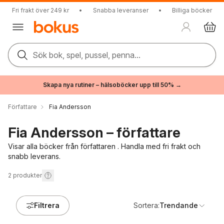
Fri frakt över 249 kr
•
Snabba leveranser
•
Billiga böcker
Sök bok, spel, pussel, penna...
Skapa nya rutiner – hälsoböcker upp till 50% →
Författare
Fia Andersson
Fia Andersson – författare
Visar alla böcker från författaren . Handla med fri frakt och
snabb leverans.
2
produkter
Filtrera
Sortera:
Trendande