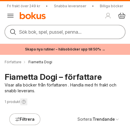
Fri frakt över 249 kr
•
Snabba leveranser
•
Billiga böcker
Sök bok, spel, pussel, penna...
Skapa nya rutiner – hälsoböcker upp till 50% →
Författare
Fiametta Dogi
Fiametta Dogi – författare
Visar alla böcker från författaren . Handla med fri frakt och
snabb leverans.
1
produkt
Filtrera
Sortera:
Trendande