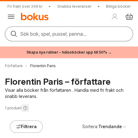
Fri frakt över 249 kr
•
Snabba leveranser
•
Billiga böcker
Sök bok, spel, pussel, penna...
Skapa nya rutiner – hälsoböcker upp till 50% →
Författare
Florentin Paris
Florentin Paris – författare
Visar alla böcker från författaren . Handla med fri frakt och
snabb leverans.
1
produkt
Filtrera
Sortera:
Trendande