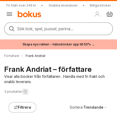
Fri frakt över 249 kr
•
Snabba leveranser
•
Billiga böcker
Sök bok, spel, pussel, penna...
Skapa nya rutiner – hälsoböcker upp till 50% →
Författare
Frank Andriat
Frank Andriat – författare
Visar alla böcker från författaren . Handla med fri frakt och
snabb leverans.
3
produkter
Filtrera
Sortera:
Trendande