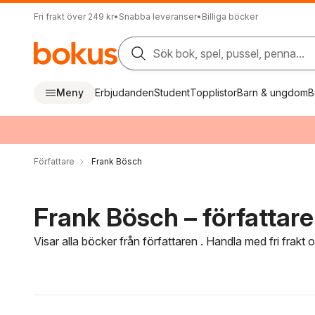
Fri frakt över 249 kr
•
Snabba leveranser
•
Billiga böcker
Sök bok, spel, pussel, penna...
Meny
Erbjudanden
Student
Topplistor
Barn & ungdom
B
Författare
Frank Bösch
Frank Bösch – författare
Visar alla böcker från författaren . Handla med fri frakt
Hoppa över filtreringsmeny