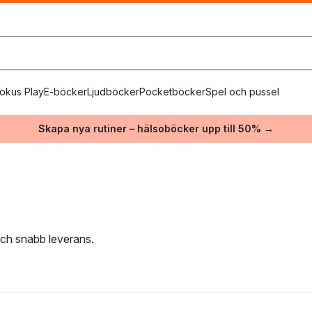
okus Play
E-böcker
Ljudböcker
Pocketböcker
Spel och pussel
Skapa nya rutiner – hälsoböcker upp till 50% →
 och snabb leverans.