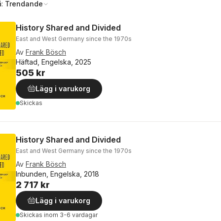
å:
Trendande
History Shared and Divided
East and West Germany since the 1970s
Av
Frank Bösch
Häftad, Engelska, 2025
505 kr
Lägg i varukorg
Skickas
History Shared and Divided
East and West Germany since the 1970s
Av
Frank Bösch
Inbunden, Engelska, 2018
2 717 kr
Lägg i varukorg
Skickas
inom 3-6 vardagar