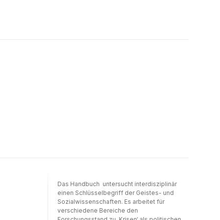
Das Handbuch untersucht interdisziplinär
einen Schlüsselbegriff der Geistes- und
Sozialwissenschaften. Es arbeitet für
verschiedene Bereiche den
Forschungsstand zu ‚Krisen‘ als politischen