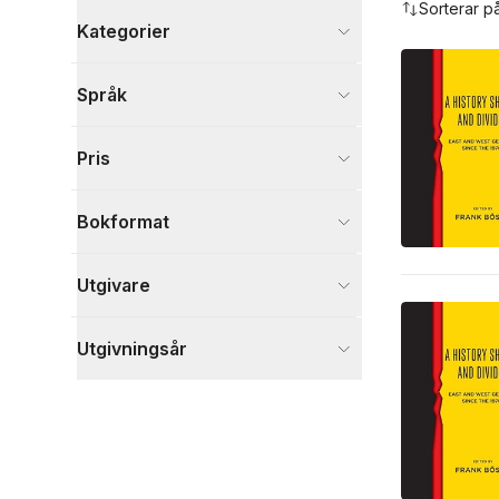
Sorterar p
Kategorier
Böcker
Språk
Historia och arkeologi
8
Samhälle och politik
4
Pris
Ekonomi och Ledarskap
1
Visa fler
Bokformat
Visa fler
Utgivare
Utgivningsår