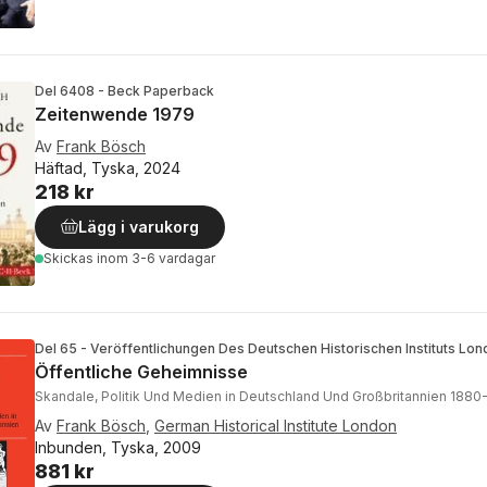
Del 6408 - Beck Paperback
Zeitenwende 1979
Av
Frank Bösch
Häftad, Tyska, 2024
218 kr
Lägg i varukorg
Skickas
inom 3-6 vardagar
Del 65 - Veröffentlichungen Des Deutschen Historischen Instituts Lon
Öffentliche Geheimnisse
Skandale, Politik Und Medien in Deutschland Und Großbritannien 1880
Av
Frank Bösch
,
German Historical Institute London
Inbunden, Tyska, 2009
881 kr