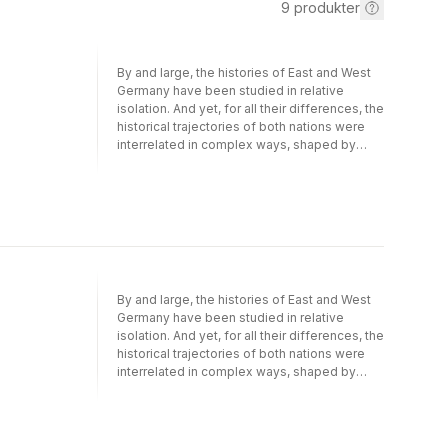
9
produkter
By and large, the histories of East and West
Germany have been studied in relative
isolation. And yet, for all their differences, the
historical trajectories of both nations were
interrelated in complex ways, shaped by
economic crises, social and cultural changes,
protest movements, and other phenomena
so diffuse that they could hardly be
contained by the Iron Curtain. Accordingly, A
History Shared and Divided offers a
collective portrait of the two Germanies that
is both broad and deep. It brings together
comprehensive thematic surveys by
By and large, the histories of East and West
specialists in social history, media,
Germany have been studied in relative
education, the environment, and similar
isolation. And yet, for all their differences, the
topics to assemble a monumental account of
historical trajectories of both nations were
both nations from the crises of the 1970s to
interrelated in complex ways, shaped by
—and beyond—the reunification era.
economic crises, social and cultural changes,
protest movements, and other phenomena
so diffuse that they could hardly be
contained by the Iron Curtain. Accordingly, A