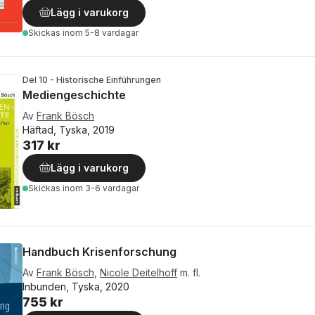
Lägg i varukorg
Skickas
inom 5-8 vardagar
Del 10 - Historische Einführungen
Mediengeschichte
Av
Frank Bösch
Häftad, Tyska, 2019
317 kr
Lägg i varukorg
Skickas
inom 3-6 vardagar
Handbuch Krisenforschung
Av
Frank Bösch
,
Nicole Deitelhoff
m. fl.
Inbunden, Tyska, 2020
755 kr