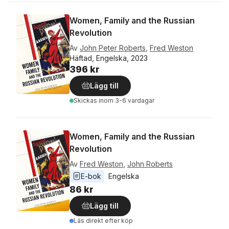
Women, Family and the Russian
Revolution
Av
John Peter Roberts
,
Fred Weston
Häftad, Engelska, 2023
396 kr
Lägg till
Skickas
inom 3-6 vardagar
Women, Family and the Russian
Revolution
Av
Fred Weston
,
John Roberts
E-bok
Engelska
86 kr
Lägg till
Läs direkt efter köp