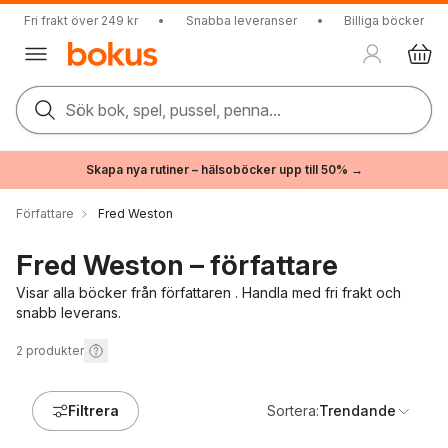
Fri frakt över 249 kr
•
Snabba leveranser
•
Billiga böcker
Sök bok, spel, pussel, penna...
Skapa nya rutiner – hälsoböcker upp till 50% →
Författare
Fred Weston
Fred Weston – författare
Visar alla böcker från författaren . Handla med fri frakt och
snabb leverans.
2
produkter
Filtrera
Sortera:
Trendande