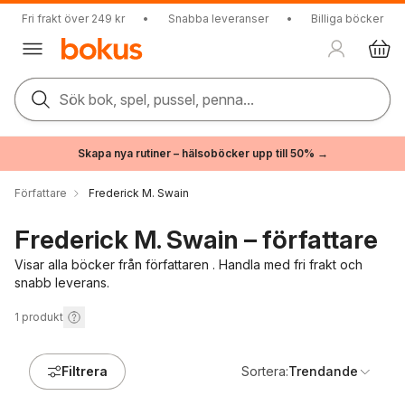
Fri frakt över 249 kr
•
Snabba leveranser
•
Billiga böcker
Sök bok, spel, pussel, penna...
Skapa nya rutiner – hälsoböcker upp till 50% →
Författare
Frederick M. Swain
Frederick M. Swain – författare
Visar alla böcker från författaren . Handla med fri frakt och
snabb leverans.
1
produkt
Filtrera
Sortera:
Trendande