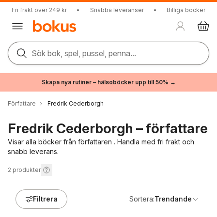
Fri frakt över 249 kr
•
Snabba leveranser
•
Billiga böcker
Sök bok, spel, pussel, penna...
Skapa nya rutiner – hälsoböcker upp till 50% →
Författare
Fredrik Cederborgh
Fredrik Cederborgh – författare
Visar alla böcker från författaren . Handla med fri frakt och
snabb leverans.
2
produkter
Filtrera
Sortera:
Trendande