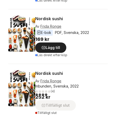
Läs direkt efter köp
Nordisk sushi
Av
Frida Ronge
E-bok
PDF
, 
Svenska
, 
2022
169 kr
Lägg till
Läs direkt efter köp
Nordisk sushi
Av
Frida Ronge
Inbunden, Svenska, 2022
(
4
)
4,0
utav 5 stjärnor. Totalt antal röster:
252 kr
Tillfälligt slut
Tillfälligt slut