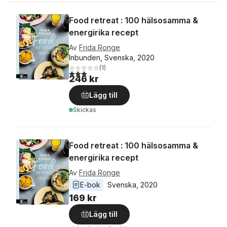
Food retreat : 100 hälsosamma &
energirika recept
Av
Frida Ronge
Inbunden, Svenska, 2020
(
1
)
3,0
utav 5 stjärnor. Totalt antal röster:
246 kr
Lägg till
Skickas
Food retreat : 100 hälsosamma &
energirika recept
Av
Frida Ronge
E-bok
Svenska
, 
2020
169 kr
Lägg till