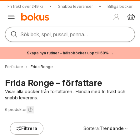
Fri frakt över 249 kr
•
Snabba leveranser
•
Billiga böcker
Sök bok, spel, pussel, penna...
Skapa nya rutiner – hälsoböcker upp till 50% →
Författare
Frida Ronge
Frida Ronge – författare
Visar alla böcker från författaren . Handla med fri frakt och
snabb leverans.
6
produkter
Filtrera
Sortera:
Trendande