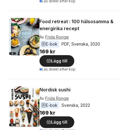
Läs direkt efter köp
Food retreat : 100 hälsosamma &
energirika recept
Av
Frida Ronge
E-bok
PDF
, 
Svenska
, 
2020
169 kr
Lägg till
Läs direkt efter köp
Nordisk sushi
Av
Frida Ronge
E-bok
Svenska
, 
2022
169 kr
Lägg till