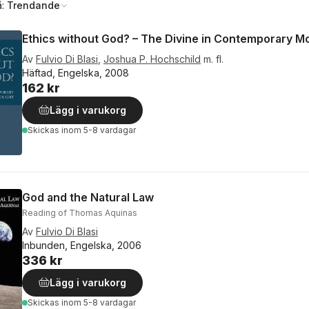
å:
Trendande
Ethics without God? – The Divine in Contemporary Mo
Av
Fulvio Di Blasi
,
Joshua P. Hochschild
m. fl.
Häftad, Engelska, 2008
162 kr
Lägg i varukorg
Skickas
inom 5-8 vardagar
God and the Natural Law
Reading of Thomas Aquinas
Av
Fulvio Di Blasi
Inbunden, Engelska, 2006
336 kr
Lägg i varukorg
Skickas
inom 5-8 vardagar