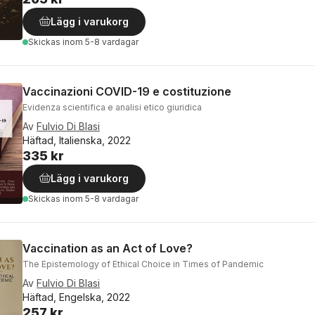
Lägg i varukorg
Skickas
inom 5-8 vardagar
Vaccinazioni COVID-19 e costituzione
Evidenza scientifica e analisi etico giuridica
Av
Fulvio Di Blasi
Häftad, Italienska, 2022
335 kr
Lägg i varukorg
Skickas
inom 5-8 vardagar
Vaccination as an Act of Love?
The Epistemology of Ethical Choice in Times of Pandemic
Av
Fulvio Di Blasi
Häftad, Engelska, 2022
257 kr