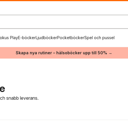
okus Play
E-böcker
Ljudböcker
Pocketböcker
Spel och pussel
Skapa nya rutiner – hälsoböcker upp till 50% →
re
 och snabb leverans.