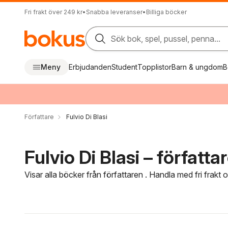
Fri frakt över 249 kr
•
Snabba leveranser
•
Billiga böcker
Sök bok, spel, pussel, penna...
Meny
Erbjudanden
Student
Topplistor
Barn & ungdom
B
Författare
Fulvio Di Blasi
Fulvio Di Blasi – författa
Visar alla böcker från författaren . Handla med fri frakt
Hoppa över filtreringsmeny