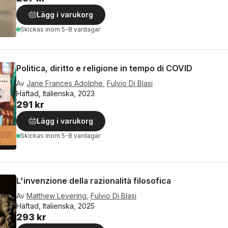
Lägg i varukorg
Skickas
inom 5-8 vardagar
Politica, diritto e religione in tempo di COVID
Av
Jane Frances Adolphe
,
Fulvio Di Blasi
Häftad, Italienska, 2023
291 kr
Lägg i varukorg
Skickas
inom 5-8 vardagar
L'invenzione della razionalità filosofica
Av
Matthew Levering
,
Fulvio Di Blasi
Häftad, Italienska, 2025
293 kr