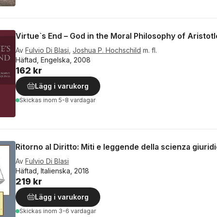
Virtue`s End – God in the Moral Philosophy of Aristot
Av
Fulvio Di Blasi
,
Joshua P. Hochschild
m. fl.
Häftad, Engelska, 2008
162 kr
Lägg i varukorg
Skickas
inom 5-8 vardagar
Ritorno al Diritto: Miti e leggende della scienza giur
Av
Fulvio Di Blasi
Häftad, Italienska, 2018
219 kr
Lägg i varukorg
Skickas
inom 3-6 vardagar