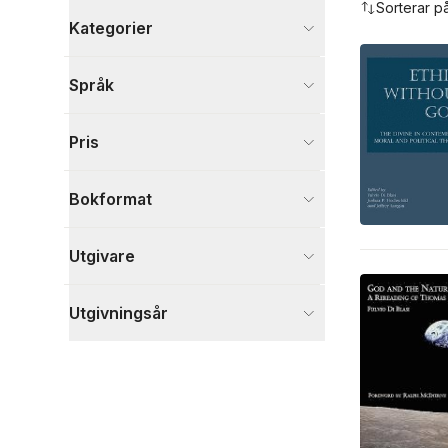
Sorterar p
Kategorier
Böcker
Språk
Filosofi och religion
7
Medicin
2
Pris
Juridik
1
Visa fler
Bokformat
Visa fler
Utgivare
Utgivningsår