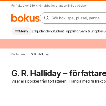
Fri frakt över 249 kr
•
Snabba leveranser
•
Billiga böcker
Sök bok, spel, pussel, penna...
Meny
Erbjudanden
Student
Topplistor
Barn & ungdom
B
Författare
G. R. Halliday
G. R. Halliday – författar
Visar alla böcker från författaren . Handla med fri frakt
Hoppa över filtreringsmeny