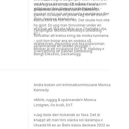
om Monica Kennedy. Ett måste för alla som
visar sig snart att de två männen inte är
»Vibbar av Ann Cleeves och Peter May -
gillar Ann Cleeves och Val McDermid.
ensamma om att råka illa ut i trakten. En
mycket miljö och intressanta karaktärer.« Per
kvinna i bil väljer en privat väg för att ostört
Åhlin, Nerikes Allehanda
kunna köra så fort hon vill. Det skulle hon inte
ha gjort. En ung man försvinner under en
»En bok att få kalla kårar av.« Charlotte Lilja,
campingtur. Monica Kennedys utredning
BTJ
fortsätter att kretsa kring de mörka tunnlarna
- och hon börjar ana en ondska så
»Välskriven, personlig och bra polisroman.
skrämmande att tanken skyggar. I
Mörker är ett nyckelord för G. R. Halliday.«
översättning av Gabriel Setterborg.
Bengt Eriksson, Deckarlogg
Andra boken om kriminalkommissarie Monica
Kennedy
»Mörk, ruggig & spännande!« Monica
Lindgren, Go kväll, SVT
»Jag läste den hickande av fasa. Det är
knappt att man törs släcka sin läslampa.«
Utsedd till en av årets bästa deckare 2022 av