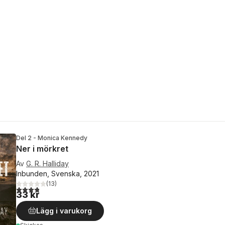
Del 2 - Monica Kennedy
Ner i mörkret
Av
G. R. Halliday
Inbunden, Svenska, 2021
(
13
)
3,8
utav 5 stjärnor. Totalt antal röster:
33 kr
Lägg i varukorg