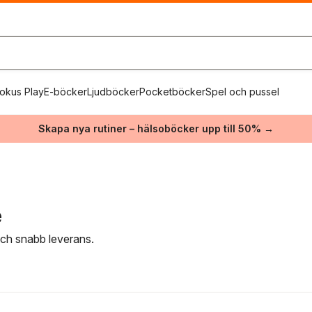
okus Play
E-böcker
Ljudböcker
Pocketböcker
Spel och pussel
Skapa nya rutiner – hälsoböcker upp till 50% →
e
 och snabb leverans.