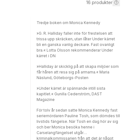
16
produkter
Tredje boken om Monica Kennedy
»G. R. Halliday faller inte för frestelsen att
trissa upp skräcken, utan låter Under kärret
bli en ganska vanlig deckare. Fast ovanligt
bra.« Lotta Olsson rekommenderar Under
kärret i DN
»Halliday är skicklig på att skapa miljöer som
får håren att resa sig på armarna.« Maria
Näslund, Göteborgs-Posten
»Under kärret är spännande intill sista
kapitlet.« Gunilla Cederström, DAST
Magazine
För tolv år sedan satte Monica Kennedy fast
seriemördaren Pauline Tosh, som dömdes till
livstids fängelse. När Tosh en dag hör av sig
och ber Monica besöka henne i
Carselangfängelset utgår
kriminalkommissarien från att det är något