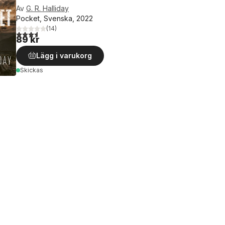
Av
G. R. Halliday
Pocket, Svenska, 2022
(
14
)
3,6
utav 5 stjärnor. Totalt antal röster:
89 kr
Lägg i varukorg
Skickas