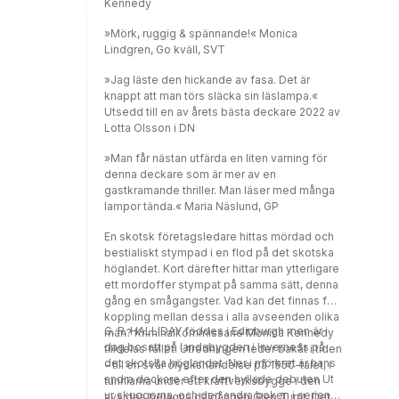
Kennedy
»Mörk, ruggig & spännande!« Monica
Lindgren, Go kväll, SVT
»Jag läste den hickande av fasa. Det är
knappt att man törs släcka sin läslampa.«
Utsedd till en av årets bästa deckare 2022 av
Lotta Olsson i DN
»Man får nästan utfärda en liten varning för
denna deckare som är mer av en
gastkramande thriller. Man läser med många
lampor tända.« Maria Näslund, GP
En skotsk företagsledare hittas mördad och
bestialiskt stympad i en flod på det skotska
höglandet. Kort därefter hittar man ytterligare
ett mordoffer stympat på samma sätt, denna
gång en smågangster. Vad kan det finnas för
koppling mellan dessa i alla avseenden olika
G. R. HALLIDAY föddes i Edinburgh men är i
män? Kriminalkommissarie Monica Kennedy
dag bosatt på landsbygden i Inverness på
tilldelas fallet. Utredningen leder bakåt i tiden
det skotska höglandet. Ner i mörkret är hans
- till en svår olyckshändelse på 1950-talet, i
andra deckare efter den hyllade debuten Ut
tunnlarna under ett kraftverksbygge i den
ur skuggorna, och den andra boken i serien
avsides belägna dalgången Glen Turrit. Det