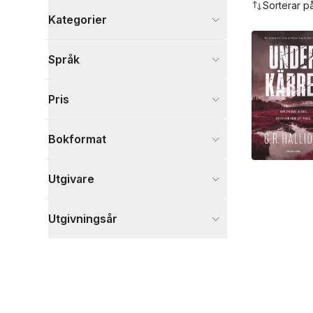
Sorterar p
Kategorier
Böcker
Språk
Deckare
14
Skönlitteratur
9
Pris
Visa fler
Visa fler
Bokformat
Utgivare
Utgivningsår