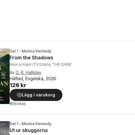
Del 1 - Monica Kennedy
From the Shadows
Now a major ITV Drama 'THE DARK'
Av
G. R. Halliday
Häftad, Engelska, 2026
126 kr
Lägg i varukorg
Skickas
Del 1 - Monica Kennedy
Ut ur skuggorna