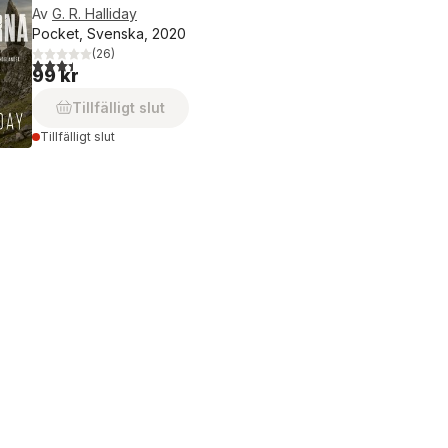
Av
G. R. Halliday
Pocket, Svenska, 2020
(
26
)
3,4
utav 5 stjärnor. Totalt antal röster:
99 kr
Tillfälligt slut
Tillfälligt slut