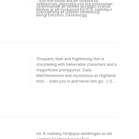
- och hon börjar ana en ondska så
»Välskriven, personlig och bra polisroman.
skrämmande att tanken skyggar.I svensk
Mörker är ett nyckelord för G. R. Halliday.«
översättning av Gabriel Setterborg.
Bengt Eriksson, Deckarlogg
'Eloquent, dark and frightening, this is
storytelling with believable characters and a
magnificent protagonist.' Daily
Mail'Immersive and mysterious as Highland
mist … lures you in and never lets go.' J. D.
Pennington'Crime fiction that crawls beneath
your skin and leaves a chill there.' Deborah
Masson'Clever, fast-paced and pulses with
tension … G. R. Halliday is a master
storyteller.' Marion ToddSeven days. Four
deaths. One chance to catch a killer.Sixteen-
year-old Robert arrives home late. Without a
word to his dad, he goes up to his bedroom.
Robert is never seen alive again.The
»G. R. Halliday fördjupar skildringen av ett
discovery of a body on the coast of the