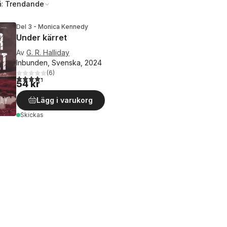
å:
Trendande
Del 3 - Monica Kennedy
Under kärret
Av
G. R. Halliday
Inbunden, Svenska, 2024
(
6
)
4,3
utav 5 stjärnor. Totalt antal röster:
54 kr
Lägg i varukorg
Skickas