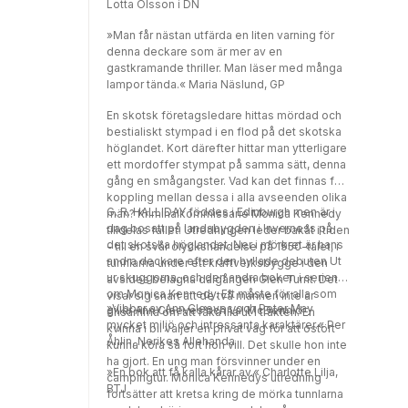
Lotta Olsson i DN
»Man får nästan utfärda en liten varning för
denna deckare som är mer av en
gastkramande thriller. Man läser med många
lampor tända.« Maria Näslund, GP
En skotsk företagsledare hittas mördad och
bestialiskt stympad i en flod på det skotska
höglandet. Kort därefter hittar man ytterligare
ett mordoffer stympat på samma sätt, denna
gång en smågangster. Vad kan det finnas för
koppling mellan dessa i alla avseenden olika
G. R. HALLIDAY föddes i Edinburgh men är i
män? Kriminalkommissarie Monica Kennedy
dag bosatt på landsbygden i Inverness på
tilldelas fallet. Utredningen leder bakåt i tiden
det skotska höglandet. Ner i mörkret är hans
- till en svår olyckshändelse på 1950-talet, i
andra deckare efter den hyllade debuten Ut
tunnlarna under ett kraftverksbygge i den
ur skuggorna, och den andra boken i serien
avsides belägna dalgången Glen Turrit. Det
om Monica Kennedy. Ett måste för alla som
visar sig snart att de två männen inte är
»Vibbar av Ann Cleeves och Peter May
gillar Ann Cleeves och Val McDermid.
ensamma om att råka illa ut i trakten. En
mycket miljö och intressanta karaktärer.« Per
kvinna i bil väljer en privat väg för att ostört
Åhlin, Nerikes Allehanda
kunna köra så fort hon vill. Det skulle hon inte
ha gjort. En ung man försvinner under en
»En bok att få kalla kårar av.« Charlotte Lilja,
campingtur. Monica Kennedys utredning
BTJ
fortsätter att kretsa kring de mörka tunnlarna