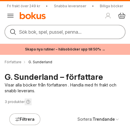
Fri frakt över 249 kr
•
Snabba leveranser
•
Billiga böcker
Sök bok, spel, pussel, penna...
Skapa nya rutiner – hälsoböcker upp till 50% →
Författare
G. Sunderland
G. Sunderland – författare
Visar alla böcker från författaren . Handla med fri frakt och
snabb leverans.
3
produkter
Filtrera
Sortera:
Trendande