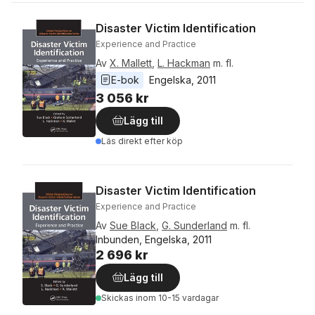
Disaster Victim Identification
Experience and Practice
Av
X. Mallett
,
L. Hackman
m. fl.
E-bok
Engelska
, 
2011
3 056 kr
Lägg till
Läs direkt efter köp
Disaster Victim Identification
Experience and Practice
Av
Sue Black
,
G. Sunderland
m. fl.
Inbunden, Engelska, 2011
2 696 kr
Lägg till
Skickas
inom 10-15 vardagar