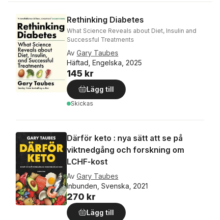
Rethinking Diabetes
What Science Reveals about Diet, Insulin and
Successful Treatments
Av
Gary Taubes
Häftad, Engelska, 2025
145 kr
Lägg till
Skickas
Därför keto : nya sätt att se på
viktnedgång och forskning om
LCHF-kost
Av
Gary Taubes
Inbunden, Svenska, 2021
270 kr
Lägg till