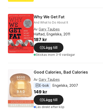
Why We Get Fat
And What to Do About It
Av
Gary Taubes
Häftad, Engelska, 2011
187 kr
Lägg till
Skickas
inom 3-6 vardagar
Good Calories, Bad Calories
Av
Gary Taubes
E-bok
Engelska
, 
2007
149 kr
Lägg till
Läs direkt efter köp