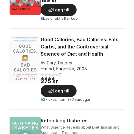
189 kr
Lägg till
Läs direkt efter köp
Good Calories, Bad Calories: Fats,
Carbs, and the Controversial
Science of Diet and Health
Av
Gary Taubes
Häftad, Engelska, 2008
(
1
)
4,0
utav 5 stjärnor. Totalt antal röster:
275 kr
Lägg till
Skickas
inom 3-6 vardagar
Rethinking Diabetes
What Science Reveals about Diet, Insulin and
Successful Treatments