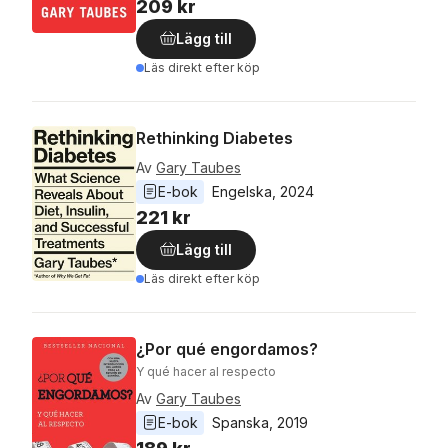
209 kr
Lägg till
Läs direkt efter köp
Rethinking Diabetes
Av
Gary Taubes
E-bok
Engelska
, 
2024
221 kr
Lägg till
Läs direkt efter köp
¿Por qué engordamos?
Y qué hacer al respecto
Av
Gary Taubes
E-bok
Spanska
, 
2019