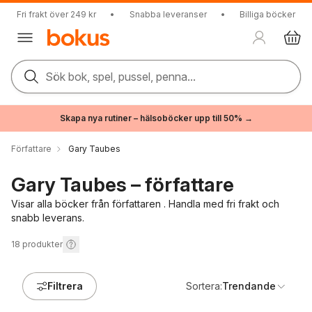
Fri frakt över 249 kr
•
Snabba leveranser
•
Billiga böcker
Sök bok, spel, pussel, penna...
Skapa nya rutiner – hälsoböcker upp till 50% →
Författare
Gary Taubes
Gary Taubes – författare
Visar alla böcker från författaren . Handla med fri frakt och
snabb leverans.
18
produkter
Filtrera
Sortera:
Trendande