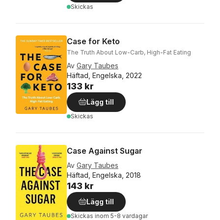
Skickas
Case for Keto
The Truth About Low-Carb, High-Fat Eating
Av
Gary Taubes
Häftad, Engelska, 2022
133 kr
Lägg till
Skickas
Case Against Sugar
Av
Gary Taubes
Häftad, Engelska, 2018
143 kr
Lägg till
Skickas
inom 5-8 vardagar