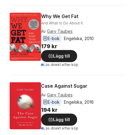
Why We Get Fat
And What to Do About It
Av
Gary Taubes
E-bok
Engelska
, 
2010
179 kr
Lägg till
Läs direkt efter köp
Case Against Sugar
Av
Gary Taubes
E-bok
Engelska
, 
2016
194 kr
Lägg till
Läs direkt efter köp