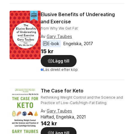
Elusive Benefits of Undereating
and Exercise
from Why We Get Fat
Av
Gary Taubes
E-bok
Engelska
, 
2017
15 kr
Lägg till
Läs direkt efter köp
The Case for Keto
Rethinking Weight Control and the Science and
Practice of Low-Carb/High-Fat Eating
Av
Gary Taubes
Häftad, Engelska, 2021
142 kr
Lägg till