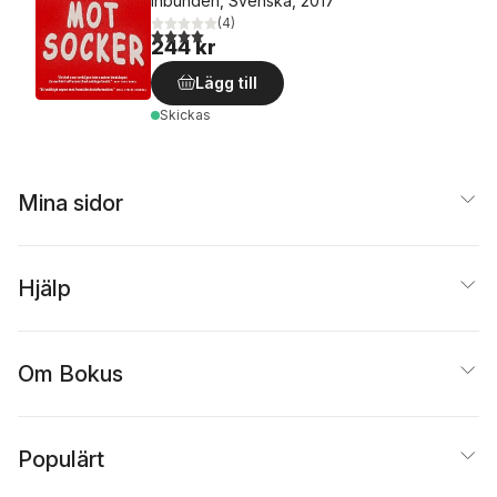
Inbunden, Svenska, 2017
(
4
)
4,0
utav 5 stjärnor. Totalt antal röster:
244 kr
Lägg till
Skickas
Mina sidor
Hjälp
Om Bokus
Populärt