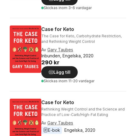
Skickas
inom 3-6 vardagar
Case for Keto
The Case for Keto, Carbohydrate Restriction,
and Rethinking Weight Control
Av
Gary Taubes
Inbunden, Engelska, 2020
290 kr
Lägg till
Skickas
inom 11-20 vardagar
Case for Keto
Rethinking Weight Control and the Science and
Practice of Low-Carb/High-Fat Eating
Av
Gary Taubes
E-bok
Engelska
, 
2020