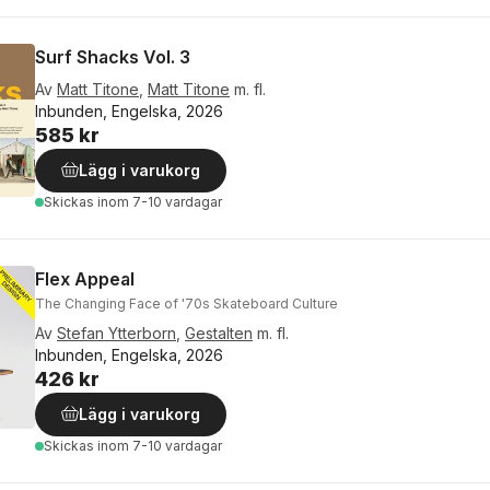
Surf Shacks Vol. 3
Av
Matt Titone
,
Matt Titone
m. fl.
Inbunden, Engelska, 2026
585 kr
Lägg i varukorg
Skickas
inom 7-10 vardagar
Flex Appeal
The Changing Face of '70s Skateboard Culture
Av
Stefan Ytterborn
,
Gestalten
m. fl.
Inbunden, Engelska, 2026
426 kr
Lägg i varukorg
Skickas
inom 7-10 vardagar