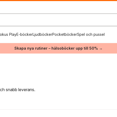
okus Play
E-böcker
Ljudböcker
Pocketböcker
Spel och pussel
Skapa nya rutiner – hälsoböcker upp till 50% →
 och snabb leverans.