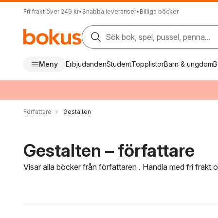
Fri frakt över 249 kr
•
Snabba leveranser
•
Billiga böcker
Sök bok, spel, pussel, penna...
Meny
Erbjudanden
Student
Topplistor
Barn & ungdom
B
Författare
Gestalten
Gestalten – författare
Visar alla böcker från författaren . Handla med fri frakt
Hoppa över filtreringsmeny