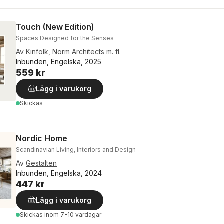
Touch (New Edition)
Spaces Designed for the Senses
Av
Kinfolk
,
Norm Architects
m. fl.
Inbunden, Engelska, 2025
559 kr
Lägg i varukorg
Skickas
Nordic Home
Scandinavian Living, Interiors and Design
Av
Gestalten
Inbunden, Engelska, 2024
447 kr
Lägg i varukorg
Skickas
inom 7-10 vardagar