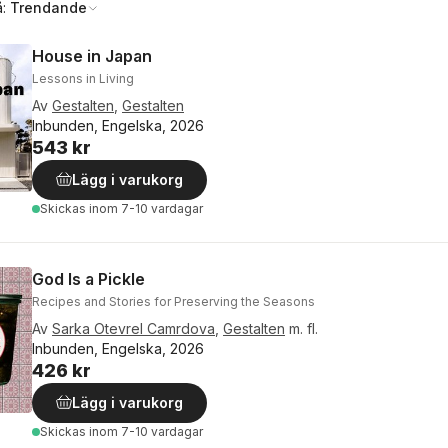
å:
Trendande
House in Japan
Lessons in Living
Av
Gestalten
,
Gestalten
Inbunden, Engelska, 2026
543 kr
Lägg i varukorg
Skickas
inom 7-10 vardagar
God Is a Pickle
Recipes and Stories for Preserving the Seasons
Av
Sarka Otevrel Camrdova
,
Gestalten
m. fl.
Inbunden, Engelska, 2026
426 kr
Lägg i varukorg
Skickas
inom 7-10 vardagar