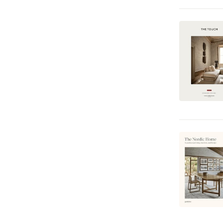
Tecknade serier
1