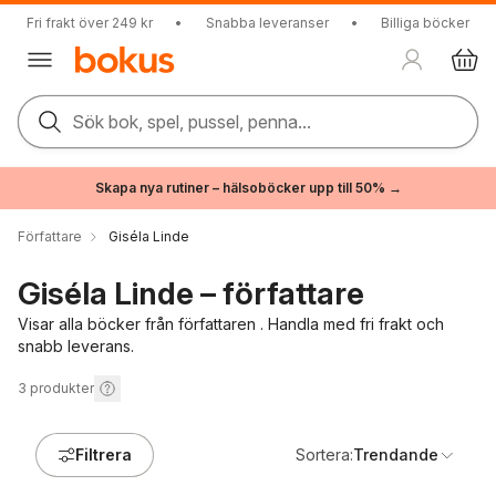
Fri frakt över 249 kr
•
Snabba leveranser
•
Billiga böcker
Sök bok, spel, pussel, penna...
Skapa nya rutiner – hälsoböcker upp till 50% →
Författare
Giséla Linde
Giséla Linde – författare
Visar alla böcker från författaren . Handla med fri frakt och
snabb leverans.
3
produkter
Filtrera
Sortera:
Trendande