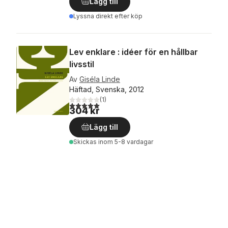
Lägg till
Lyssna direkt efter köp
Lev enklare : idéer för en hållbar
livsstil
Av
Giséla Linde
Häftad, Svenska, 2012
(
1
)
5,0
utav 5 stjärnor. Totalt antal röster:
304 kr
Lägg till
Skickas
inom 5-8 vardagar