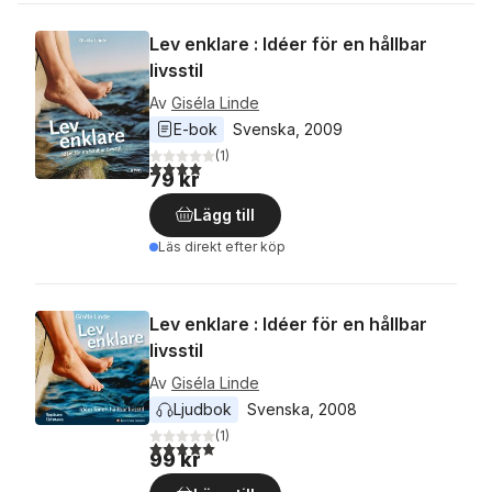
Lev enklare : Idéer för en hållbar
livsstil
Av
Giséla Linde
E-bok
Svenska
, 
2009
(
1
)
4,0
utav 5 stjärnor. Totalt antal röster:
79 kr
Lägg till
Läs direkt efter köp
Lev enklare : Idéer för en hållbar
livsstil
Av
Giséla Linde
Ljudbok
Svenska
, 
2008
(
1
)
5,0
utav 5 stjärnor. Totalt antal röster:
99 kr