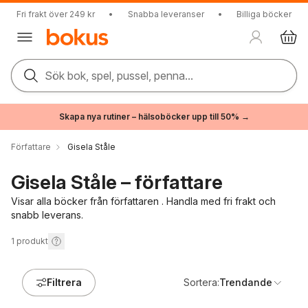
Fri frakt över 249 kr
•
Snabba leveranser
•
Billiga böcker
Sök bok, spel, pussel, penna...
Skapa nya rutiner – hälsoböcker upp till 50% →
Författare
Gisela Ståle
Gisela Ståle – författare
Visar alla böcker från författaren . Handla med fri frakt och
snabb leverans.
1
produkt
Filtrera
Sortera:
Trendande