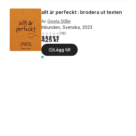
allt är perfeckt : brodera ut texten
Av
Gisela Ståle
Inbunden, Svenska, 2023
(
18
)
4,9
utav 5 stjärnor. Totalt antal röster:
425 kr
Lägg till