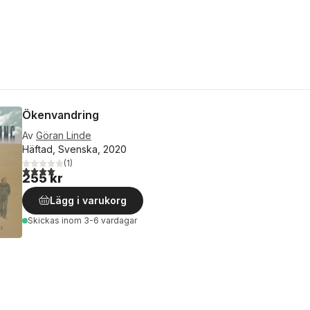
Ökenvandring
Av
Göran Linde
Häftad, Svenska, 2020
(
1
)
4,0
utav 5 stjärnor. Totalt antal röster:
255 kr
Lägg i varukorg
Skickas
inom 3-6 vardagar