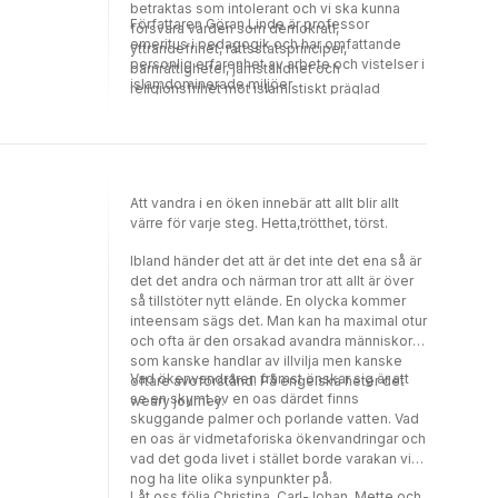
betraktas som intolerant och vi ska kunna
Författaren Göran Linde är professor
försvara värden som demokrati,
emeritus i pedagogik och har omfattande
yttrandefrihet, rättsstatsprinciper,
personlig erfarenhet av arbete och vistelser i
barnrättigheter, jämställdhet och
islamdominerade miljöer.
religionsfrihet mot islamistiskt präglad
ideolologi som bl.a. att sharialag ska vara
styrande, att införa blasfemilagar och att
relationer mellan könen ska präglas av
islamisk samhällsordning.
Att vandra i en öken innebär att allt blir allt
värre för varje steg. Hetta,trötthet, törst.
Ibland händer det att är det inte det ena så är
det det andra och närman tror att allt är över
så tillstöter nytt elände. En olycka kommer
inteensam sägs det. Man kan ha maximal otur
och ofta är den orsakad avandra människor
som kanske handlar av illvilja men kanske
Vad ökenvandraren främst önskar sig är att
oftare avoförstånd. På engelska heter det
se en skymt av en oas därdet finns
weary journey.
skuggande palmer och porlande vatten. Vad
en oas är vidmetaforiska ökenvandringar och
vad det goda livet i stället borde varakan vi
nog ha lite olika synpunkter på.
Låt oss följa Christina, Carl-Johan, Mette och