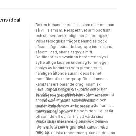
ens ideal
Boken behandlar politisk Islam eller om man
så vill,islamism. Perspektivet är filosofiskt
och statsvetenskapligt mer än teologiskt.
Vissa teologiska frågor behandlas dock
såsom några bärande begrepp inom Islam
såsom jihad, sharia, taqyyia m.fl.
De filosofiska avsnitten berör textanlys i
syfte att ge läsaren underlag för en egen
analys av korantext som presenteras,
nämligen åttonde suran i dess helhet,
moralfilosofiska begrepp för att kunna
karaktärisera bärande drag i islamisk
I avslutande kapitel diskuteras hur vi kan
moraluppfattning, olika aspekter av
förhålla oss till politisk Islam d.v.s Islam med
sanningsbegreppet för att kommentera
anspråk på att styra samhällsordnig och
islams sanningsanspråk och olika
politik. Betydelsen av tolerans lyfts fram, att
tankeriktningar om innebörden av
människor får tro och be som de vill eller låta
toleransbegreppet.
bli som de vill och är fria att vårda sina
Vi ska skilja mellan religionskritik och
religisöa traditioner och högtider. Politisk
ideologikritik när ideologin baseras på
Islam måste kunna granskas kritiskt med
religion.
ideologikritiska resonemang utan att det kan