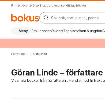
Fri frakt över 249 kr
•
Snabba leveranser
•
Billiga böcker
Sök bok, spel, pussel, penna...
Meny
Erbjudanden
Student
Topplistor
Barn & ungdom
B
Författare
Göran Linde
Göran Linde – författare
Visar alla böcker från författaren . Handla med fri frakt
Hoppa över filtreringsmeny