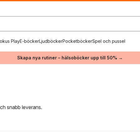
okus Play
E-böcker
Ljudböcker
Pocketböcker
Spel och pussel
Skapa nya rutiner – hälsoböcker upp till 50% →
 och snabb leverans.