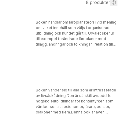
8
produkter
Boken handlar om läroplansteori i vid mening,
om vilket innehåll som väljs i organiserad
utbildning och hur det går till. Urvalet sker ur
till exempel förändrade läroplaner med
tillägg, ändringar och tolkningar i relation till
arbetet i klassrummet. Varför blir just den
valda kunskapen den som räknas och inte
annat ur all världens kunskapsmängd? Och
vad finns det för skillnader mellan tidsepoker
och länder, och vad är det som driver
förändringar? Boken avslutas med ett kapitel
där lärarlag, skolledare, kommunpolitiker och
anordnare utanför det formella skolsystemet
Boken vänder sig till alla som är intresserade
kan lära sig metoder för att praktiskt använda
av livsåskådning.Den är särskilt avsedd för
skolplaner, lokala kurser, arbete och kurser
högskoleutbildningar för kontaktyrken som
inom fritidsverksamhet, näringsliv och
vårdpersonal, socionomer, lärare, poliser,
förvaltning.I denna fjärde reviderade upplaga
diakoner med flera.Denna bok är även
har textändringar gjorts som behandlar de
lämplig som bredvidläsning i
nya kurs- och ämnesplaner som ska gälla
gymnasieskolan i ämnena filosofi och
från 2022 och med jämförelser med 2011 års
religion. Inledningen berör begrepp i
läroplaner. Förutom analyser av vad som
textanalys inklusive retorikanalys och