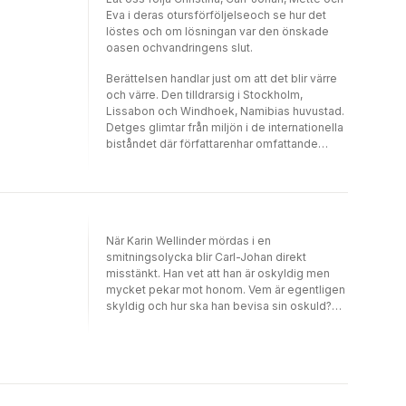
Eva i deras otursförföljelseoch se hur det
löstes och om lösningan var den önskade
oasen ochvandringens slut.
Berättelsen handlar just om att det blir värre
och värre. Den tilldrarsig i Stockholm,
Lissabon och Windhoek, Namibias huvustad.
Detges glimtar från miljön i de internationella
biståndet där författarenhar omfattande
erfarenhet. En thriller med inslag av
polisarbete ochrättsväsende (på engelska
legal procedural).
När Karin Wellinder mördas i en
smitningsolycka blir Carl-Johan direkt
misstänkt. Han vet att han är oskyldig men
mycket pekar mot honom. Vem är egentligen
skyldig och hur ska han bevisa sin oskuld?
Samtidigt kämpar Carl-Johans partner
Christina med deras 14-åriga barnbarn Eva
som hälsar på i Lissabon. Ätstörningarna
verkar vara tillbaka och Eva beter sig inte
som vanligt. Christina tappar kontrollen och
står handfallen när Evas liv plötsligt är i