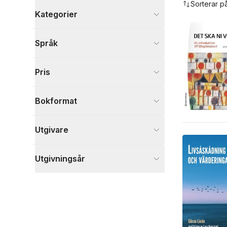
Sorterar p
Kategorier
Böcker
Språk
Psykologi och pedagogik
2
Filosofi och religion
4
Pris
Deckare
2
Visa fler
Bokformat
Visa fler
Utgivare
Utgivningsår