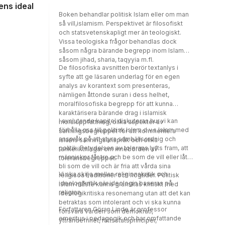
ens ideal
fara."Ökenvandring" är en thriller om en
Boken behandlar politisk Islam eller om man
otursförföljd familj. En riktig nagelbitare om
så vill,islamism. Perspektivet är filosofiskt
att återfå stabiliteten när allt verkar vara utom
och statsvetenskapligt mer än teologiskt.
kontroll. Berättelsen utspelar sig i Stockholm,
Vissa teologiska frågor behandlas dock
Lissabon och Windhoek, Namibias
såsom några bärande begrepp inom Islam
huvudstad.
såsom jihad, sharia, taqyyia m.fl.
De filosofiska avsnitten berör textanlys i
syfte att ge läsaren underlag för en egen
analys av korantext som presenteras,
nämligen åttonde suran i dess helhet,
moralfilosofiska begrepp för att kunna
karaktärisera bärande drag i islamisk
I avslutande kapitel diskuteras hur vi kan
moraluppfattning, olika aspekter av
förhålla oss till politisk Islam d.v.s Islam med
sanningsbegreppet för att kommentera
anspråk på att styra samhällsordnig och
islams sanningsanspråk och olika
politik. Betydelsen av tolerans lyfts fram, att
tankeriktningar om innebörden av
människor får tro och be som de vill eller låta
toleransbegreppet.
bli som de vill och är fria att vårda sina
Vi ska skilja mellan religionskritik och
religisöa traditioner och högtider. Politisk
ideologikritik när ideologin baseras på
Islam måste kunna granskas kritiskt med
religion.
ideologikritiska resonemang utan att det kan
betraktas som intolerant och vi ska kunna
Författaren Göran Linde är professor
försvara värden som demokrati,
emeritus i pedagogik och har omfattande
yttrandefrihet, rättsstatsprinciper,