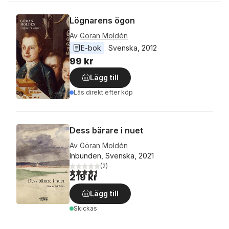
Lögnarens ögon
Av
Göran Moldén
E-bok
Svenska
, 
2012
99 kr
Lägg till
Läs direkt efter köp
Dess bärare i nuet
Av
Göran Moldén
Inbunden, Svenska, 2021
(
2
)
4,5
utav 5 stjärnor. Totalt antal röster:
219 kr
Lägg till
Skickas