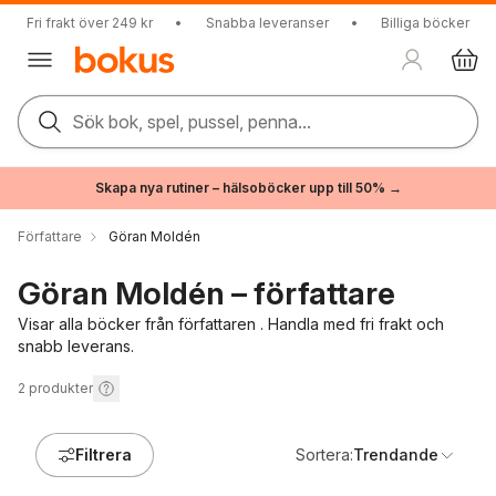
Fri frakt över 249 kr
•
Snabba leveranser
•
Billiga böcker
Sök bok, spel, pussel, penna...
Skapa nya rutiner – hälsoböcker upp till 50% →
Författare
Göran Moldén
Göran Moldén – författare
Visar alla böcker från författaren . Handla med fri frakt och
snabb leverans.
2
produkter
Filtrera
Sortera:
Trendande