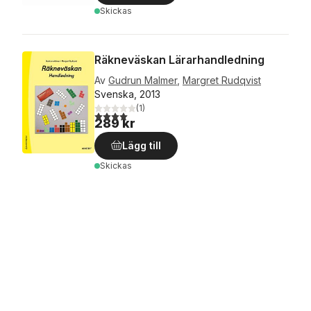
Skickas
Räkneväskan Lärarhandledning
Av
Gudrun Malmer
,
Margret Rudqvist
Svenska, 2013
(
1
)
4,0
utav 5 stjärnor. Totalt antal röster:
289 kr
Lägg till
Skickas