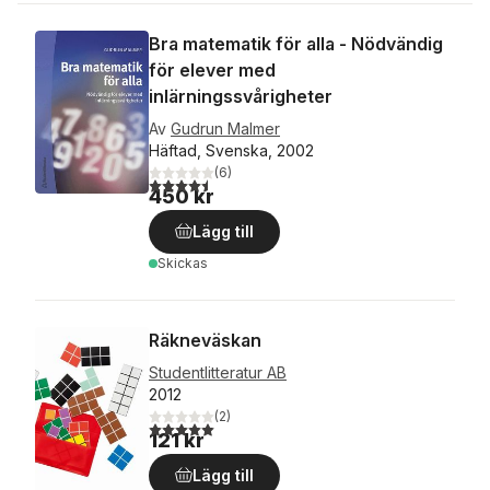
Bra matematik för alla - Nödvändig
för elever med
inlärningssvårigheter
Av
Gudrun Malmer
Häftad, Svenska, 2002
(
6
)
4,5
utav 5 stjärnor. Totalt antal röster:
450 kr
Lägg till
Skickas
Räkneväskan
Studentlitteratur AB
2012
(
2
)
5,0
utav 5 stjärnor. Totalt antal röster:
121 kr
Lägg till