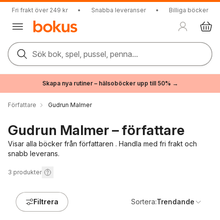
Fri frakt över 249 kr
•
Snabba leveranser
•
Billiga böcker
Sök bok, spel, pussel, penna...
Skapa nya rutiner – hälsoböcker upp till 50% →
Författare
Gudrun Malmer
Gudrun Malmer – författare
Visar alla böcker från författaren . Handla med fri frakt och
snabb leverans.
3
produkter
Filtrera
Sortera:
Trendande