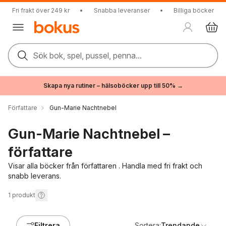
Fri frakt över 249 kr
•
Snabba leveranser
•
Billiga böcker
Sök bok, spel, pussel, penna...
Skapa nya rutiner – hälsoböcker upp till 50% →
Författare
Gun-Marie Nachtnebel
Gun-Marie Nachtnebel –
författare
Visar alla böcker från författaren . Handla med fri frakt och
snabb leverans.
1
produkt
Filtrera
Sortera:
Trendande