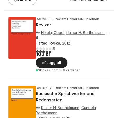
Del 19836 - Reclam Universal-Bibliothek
Revizor
Av
Nikolaj Gogol
,
Rainer H. Berthelmann
m.
fl.
Häftad, Ryska, 2012
(
1
)
5,0
utav 5 stjärnor. Totalt antal röster:
103 kr
Lägg till
Skickas
inom 3-6 vardagar
Del 18737 - Reclam Universal-Bibliothek
Russische Sprichwörter und
Redensarten
Av
Rainer H. Berthelmann
,
Gundela
Berthelmann