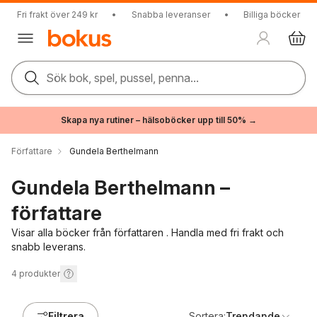
Fri frakt över 249 kr
•
Snabba leveranser
•
Billiga böcker
Sök bok, spel, pussel, penna...
Skapa nya rutiner – hälsoböcker upp till 50% →
Författare
Gundela Berthelmann
Gundela Berthelmann –
författare
Visar alla böcker från författaren . Handla med fri frakt och
snabb leverans.
4
produkter
Filtrera
Sortera:
Trendande